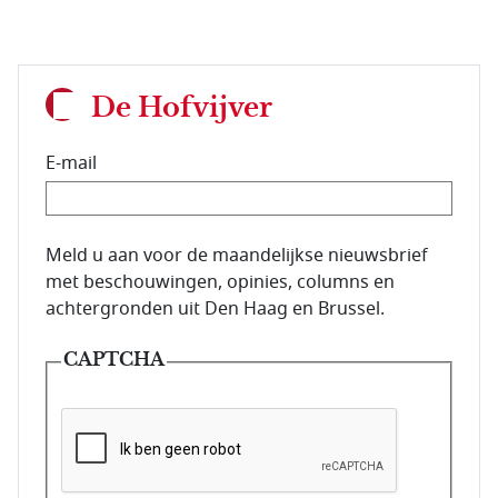
De Hofvijver
E-mail
E-mailadres van de abonnee.
Meld u aan voor de maandelijkse nieuwsbrief
met beschouwingen, opinies, columns en
achtergronden uit Den Haag en Brussel.
CAPTCHA