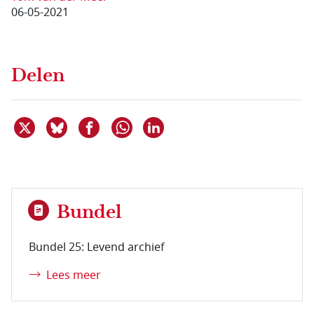
06-05-2021
Delen
Deel dit item op X
Deel dit item op Bluesky
Deel dit item op Facebook
Deel dit item op Linkedin
Delen via WhatsApp
Bundel
Bundel 25: Levend archief
Lees meer