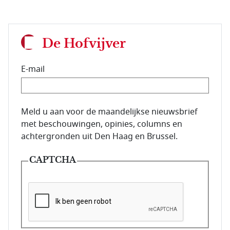
De Hofvijver
E-mail
E-mailadres van de abonnee.
Meld u aan voor de maandelijkse nieuwsbrief
met beschouwingen, opinies, columns en
achtergronden uit Den Haag en Brussel.
CAPTCHA
Deze vraag is om te controleren dat u een mens be