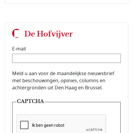
De Hofvijver
E-mail
E-mailadres van de abonnee.
Meld u aan voor de maandelijkse nieuwsbrief
met beschouwingen, opinies, columns en
achtergronden uit Den Haag en Brussel.
CAPTCHA