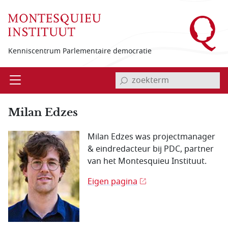
Overslaan en naar de inhoud gaan
Kenniscentrum Parlementaire democratie
invoerveld zoekterm
Open
Menu
Milan Edzes
Milan Edzes was projectmanager
& eindredacteur bij PDC, partner
van het Montesquieu Instituut.
Eigen pagina