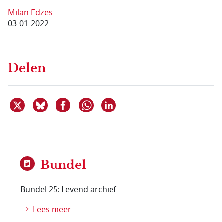
Milan Edzes
03-01-2022
Delen
Deel dit item op X
Deel dit item op Bluesky
Deel dit item op Facebook
Deel dit item op Linkedin
Delen via WhatsApp
Bundel
Bundel 25: Levend archief
Lees meer