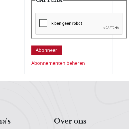
Deze vraag is om te controleren dat u ee
Abonnementen beheren
a's
Over ons