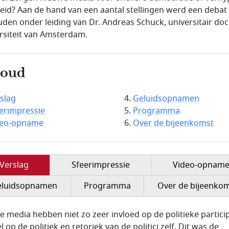
leid? Aan de hand van een aantal stellingen werd een debat
den onder leiding van Dr. Andreas Schuck, universitair do
rsiteit van Amsterdam.
houd
slag
Geluidsopnamen
erimpressie
Programma
deo-opname
Over de bijeenkomst
Verslag
Sfeerimpressie
Video-opnam
eluidsopnamen
Programma
Over de bijeenko
le media hebben niet zo zeer invloed op de politieke partici
l op de politiek en retoriek van de politici zelf. Dit was de