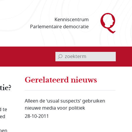
Kenniscentrum
Parlementaire democratie
invoerveld zoekterm
Gerelateerd nieuws
ie?
Alleen de ‘usual suspects’ gebruiken
nieuwe media voor politiek
d te
28-10-2011
oed
ypen