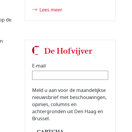
e
Lees meer
 op de
en
De Hofvijver
E-mail
E-mailadres van de abonnee.
Meld u aan voor de maandelijkse
nieuwsbrief met beschouwingen,
opinies, columns en
achtergronden uit Den Haag en
Brussel.
CAPTCHA