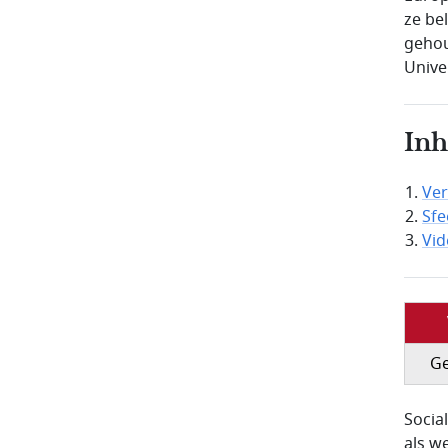
ze be
gehou
Unive
In
Ver
Sfe
Vi
G
Socia
als we