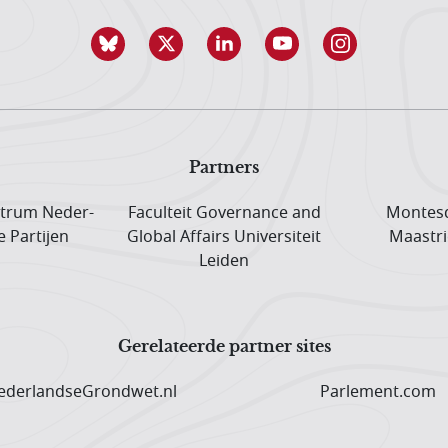
Partners
trum Neder­
Faculteit Governance and
Montesq
e Partijen
Global Affairs Universiteit
Maastri
Leiden
Gerelateerde partner sites
derlandseGrondwet.nl
Parlement.com