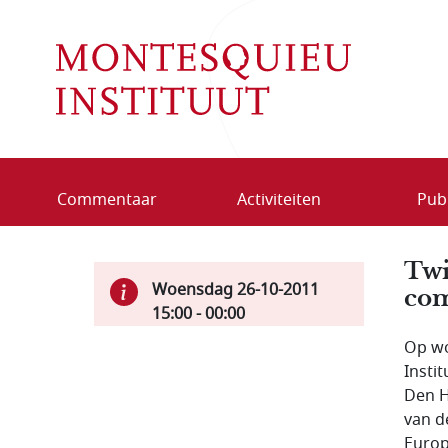
Overslaan en naar de inhoud gaan
Commentaar
Activiteiten
Publ
Twi
Woensdag 26-10-2011
com
15:00
-
00:00
Op wo
Insti
Den H
van d
Europ