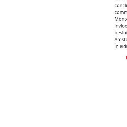
concl
commu
Monte
invlo
beslu
Amste
inlei