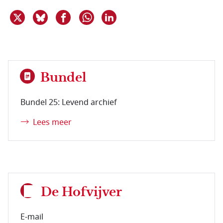
Deel dit item op X
Deel dit item op Bluesky
Deel dit item op Facebook
Deel dit item op Linkedin
Delen via WhatsApp
Bundel
Bundel 25: Levend archief
Lees meer
De Hofvijver
E-mail