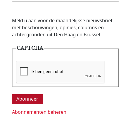
E-mailadres van de abonnee.
Meld u aan voor de maandelijkse nieuwsbrief
met beschouwingen, opinies, columns en
achtergronden uit Den Haag en Brussel.
CAPTCHA
Deze vraag is om te controleren dat u een mens be
Abonnementen beheren