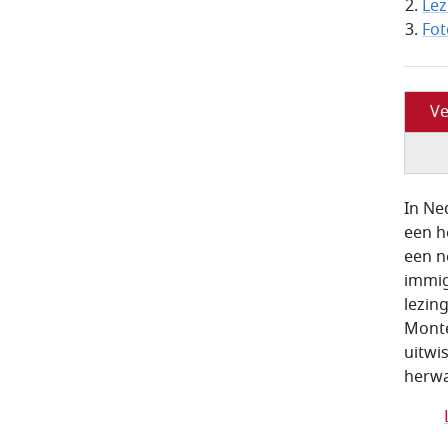
Lez
Fot
Ve
In Ne
een h
een n
immig
lezin
Monte
uitwi
herwa