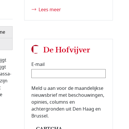
Lees meer
me
De Hofvijver
jgt
E-mail
jgt
assa-
zijn
t
E-mailadres van de abonnee.
Meld u aan voor de maandelijkse
de
nieuwsbrief met beschouwingen,
opinies, columns en
achtergronden uit Den Haag en
Brussel.
CAPTCHA