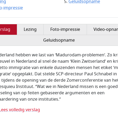
ing
Geluidsopname
o-impressie
rslag
Lezing
Foto-impressie
Video-opna
Geluidsopname
derland hebben we last van ‘Madurodam-problemen’. Zo kri
euvel in Nederland al snel de naam ‘Klein Zwitserland’ en kri
etto immigratie van enkele duizenden mensen het etiket ‘m
ratie’ opgeplakt. Dat stelde SCP-directeur Paul Schnabel in 
g tijdens de opening van de derde Zomerconferentie van he
squieu Instituut. “Wat we in Nederland missen is een goe
sseling van op feiten gebaseerde argumenten en een
ardering van onze instituties.”
Lees volledig verslag