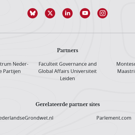
Partners
trum Neder­
Faculteit Governance and
Montesq
e Partijen
Global Affairs Universiteit
Maastri
Leiden
Gerelateerde partner sites
derlandseGrondwet.nl
Parlement.com