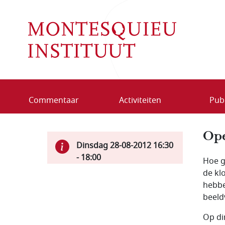
Overslaan en naar de inhoud gaan
Commentaar
Activiteiten
Publ
Ope
Dinsdag 28-08-2012
16:30
-
18:00
Hoe g
de kl
hebbe
beeld
Op di