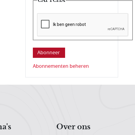
Deze vraag is om te controleren dat u ee
Abonnementen beheren
a's
Over ons