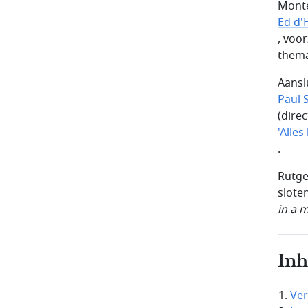
Monte
Ed d'
, voo
thema
Aansl
Paul 
(dire
'Alles
.
Rutge
slote
in a 
In
Ver