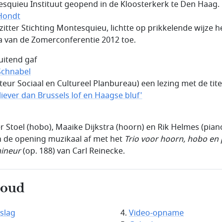
squieu Instituut geopend in de Kloosterkerk te Den Haag.
Hondt
rzitter Stichting Montesquieu, lichtte op prikkelende wijze h
 van de Zomerconferentie 2012 toe.
uitend gaf
Schnabel
cteur Sociaal en Cultureel Planbureau) een lezing met de tite
 liever dan Brussels lof en Haagse bluf'
r Stoel (hobo), Maaike Dijkstra (hoorn) en Rik Helmes (pian
n de opening muzikaal af met het
Trio voor hoorn, hobo en
mineur
(op. 188) van Carl Reinecke.
houd
slag
Video-opname