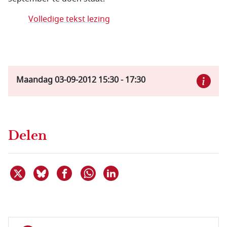
Volledige tekst lezing
Maandag 03-09-2012
15:30
-
17:30
Delen
Deel dit item op X
Deel dit item op Bluesky
Deel dit item op Facebook
Deel dit item op Linkedin
Delen via WhatsApp