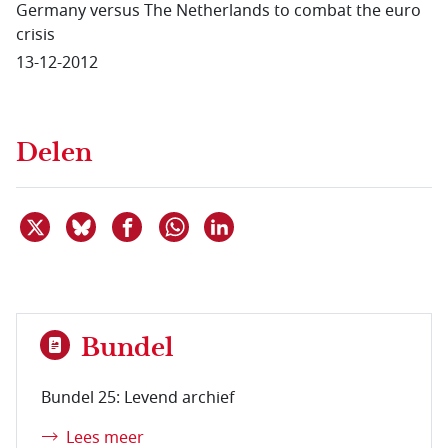
Germany versus The Netherlands to combat the euro
crisis
13-12-2012
Delen
Deel dit item op X
Deel dit item op Bluesky
Deel dit item op Facebook
Deel dit item op Linkedin
Delen via WhatsApp
Bundel
Bundel 25: Levend archief
Lees meer