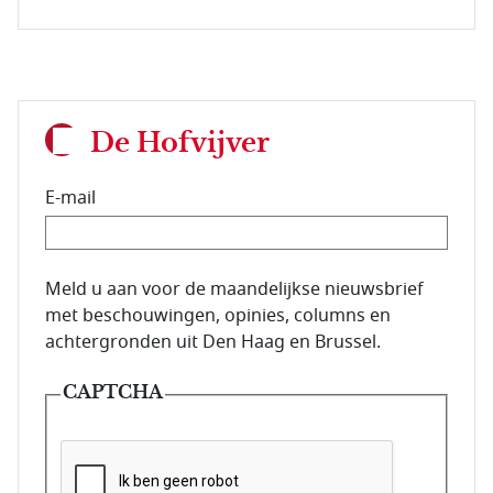
De Hofvijver
E-mail
E-mailadres van de abonnee.
Meld u aan voor de maandelijkse nieuwsbrief
met beschouwingen, opinies, columns en
achtergronden uit Den Haag en Brussel.
CAPTCHA