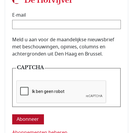
De Hofvijver
E-mail
E-mailadres van de abonnee.
Meld u aan voor de maandelijkse nieuwsbrief
met beschouwingen, opinies, columns en
achtergronden uit Den Haag en Brussel.
CAPTCHA
Deze vraag is om te controleren dat u een mens be
Abonnementen beheren