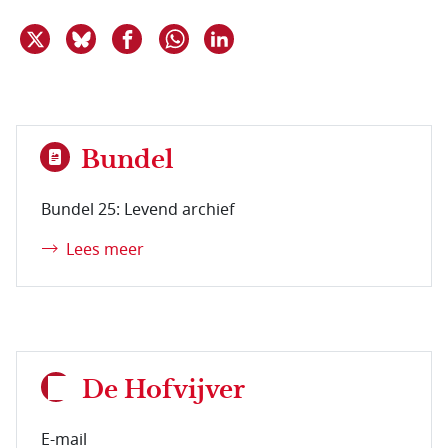
Deel dit item op X
Deel dit item op Bluesky
Deel dit item op Facebook
Deel dit item op Linkedin
Delen via WhatsApp
Bundel
Bundel 25: Levend archief
Lees meer
De Hofvijver
E-mail