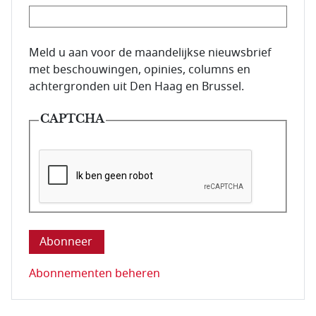
E-mailadres van de abonnee.
Meld u aan voor de maandelijkse nieuwsbrief
met beschouwingen, opinies, columns en
achtergronden uit Den Haag en Brussel.
CAPTCHA
Deze vraag is om te controleren dat u een mens be
Abonnementen beheren