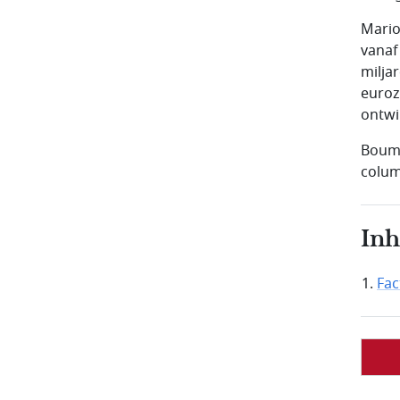
Mario
vanaf
milja
euroz
ontwi
Bouma
colum
In
Fac