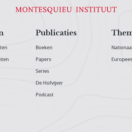
n
Publicaties
Them
iten
Boeken
Nationaa
iten
Papers
Europee
Series
De Hofvijver
Podcast