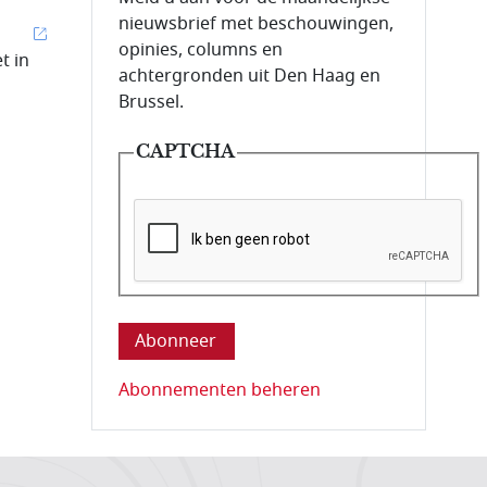
nieuwsbrief met beschouwingen,
opinies, columns en
t in
achtergronden uit Den Haag en
Brussel.
CAPTCHA
Deze vraag is om te controleren dat u ee
Abonnementen beheren