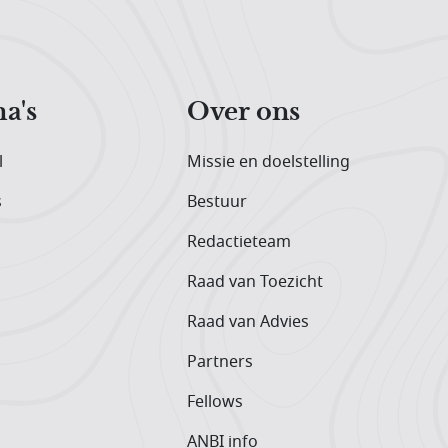
a's
Over ons
l
Missie en doelstelling
s
Bestuur
Redactieteam
Raad van Toezicht
Raad van Advies
Partners
Fellows
ANBI info