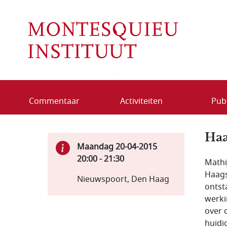
Overslaan en naar de inhoud gaan
Commentaar
Activiteiten
Publ
Haa
Maandag 20-04-2015
20:00
-
21:30
Mathi
Haags
Nieuwspoort, Den Haag
ontst
werki
over 
huidi