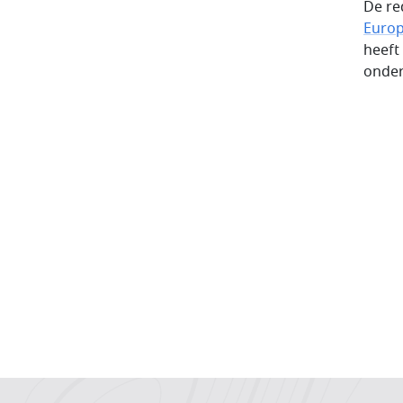
De re
Euro
heeft
onder