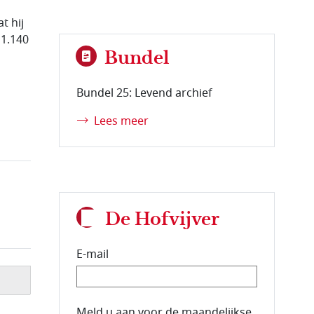
t hij
 1.140
Bundel
Bundel 25: Levend archief
Lees meer
De Hofvijver
E-mail
E-mailadres van de abonnee.
Meld u aan voor de maandelijkse