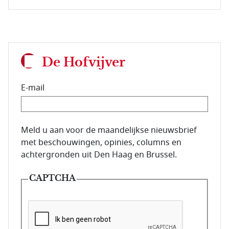
De Hofvijver
E-mail
E-mailadres van de abonnee.
Meld u aan voor de maandelijkse nieuwsbrief
met beschouwingen, opinies, columns en
achtergronden uit Den Haag en Brussel.
CAPTCHA