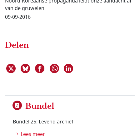
Noord-Koreaanse propaganda leidt onze aandacht af
van de gruwelen
09-09-2016
Delen
Deel dit item op X
Deel dit item op Bluesky
Deel dit item op Facebook
Deel dit item op Linkedin
Delen via WhatsApp
Bundel
Bundel 25: Levend archief
Lees meer