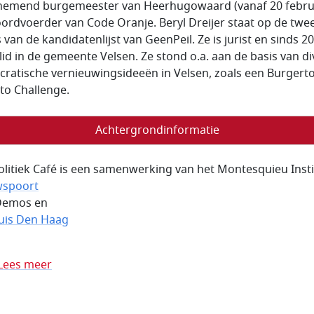
emend burgemeester van Heerhugowaard (vanaf 20 febru
ordvoerder van Code Oranje. Beryl Dreijer staat op de twe
 van de kandidatenlijst van GeenPeil. Ze is jurist en sinds 2
lid in de gemeente Velsen. Ze stond o.a. aan de basis van d
ratische vernieuwingsideeën in Velsen, zoals een Burgert
 to Challenge.
Achtergrondinformatie
olitiek Café is een samenwerking van het Montesquieu Insti
wspoort
Demos en
uis Den Haag
Lees meer