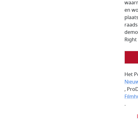
waarn
en wo
plaats
raads
democ
Right
Het P
Nieu
, Pro
Filmh
.