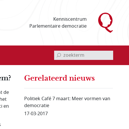
Kenniscentrum
Parlementaire democratie
invoerveld zoekterm
tem?
Gerelateerd nieuws
t de
Politiek Café 7 maart: Meer vormen van
het
democratie
ci en
17-03-2017
s