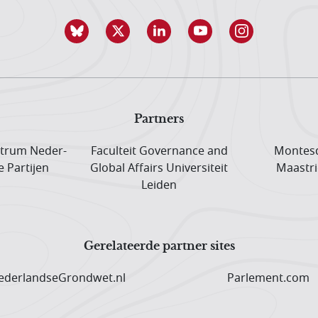
Partners
trum Neder­
Faculteit Governance and
Montesq
e Partijen
Global Affairs Universiteit
Maastri
Leiden
Gerelateerde partner sites
derlandseGrondwet.nl
Parlement.com