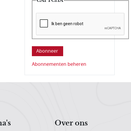
Deze vraag is om te controleren dat u ee
Abonnementen beheren
a's
Over ons