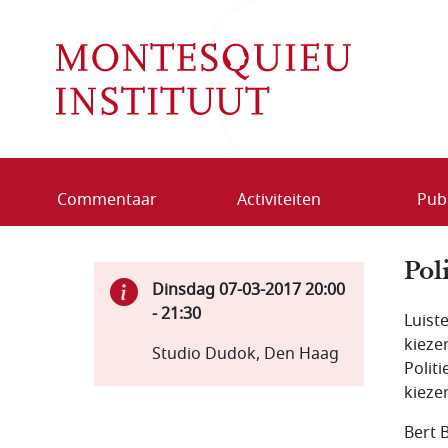
Overslaan en naar de inhoud gaan
Commentaar
Activiteiten
Publ
Pol
Dinsdag 07-03-2017
20:00
-
21:30
Luist
kieze
Studio Dudok, Den Haag
Polit
kiezer
Bert 