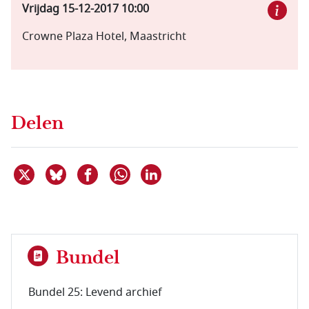
Vrijdag 15-12-2017
10:00
Crowne Plaza Hotel, Maastricht
Delen
Deel dit item op X
Deel dit item op Bluesky
Deel dit item op Facebook
Deel dit item op Linkedin
Delen via WhatsApp
Bundel
Bundel 25: Levend archief