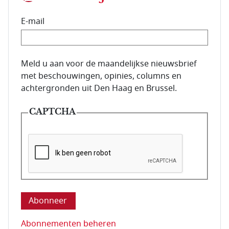
E-mail
E-mailadres van de abonnee.
Meld u aan voor de maandelijkse nieuwsbrief
met beschouwingen, opinies, columns en
achtergronden uit Den Haag en Brussel.
CAPTCHA
Deze vraag is om te controleren dat u een mens be
Abonnementen beheren