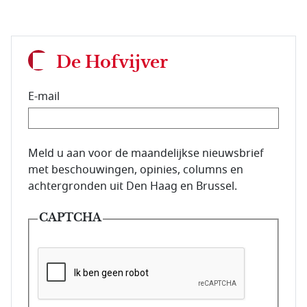
De Hofvijver
E-mail
E-mailadres van de abonnee.
Meld u aan voor de maandelijkse nieuwsbrief
met beschouwingen, opinies, columns en
achtergronden uit Den Haag en Brussel.
CAPTCHA