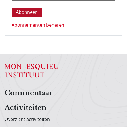
Deze vraag is om te controleren dat u een mens be
Abonnementen beheren
Hoofdnavigatiemenu
Commentaar
Activiteiten
Overzicht activiteiten