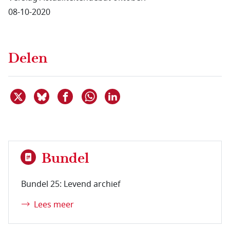
08-10-2020
Delen
Deel dit item op X
Deel dit item op Bluesky
Deel dit item op Facebook
Deel dit item op Linkedin
Delen via WhatsApp
Bundel
Bundel 25: Levend archief
Lees meer