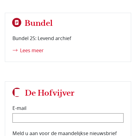
Bundel
Bundel 25: Levend archief
Lees meer
De Hofvijver
E-mail
E-mailadres van de abonnee.
Meld u aan voor de maandelijkse nieuwsbrief