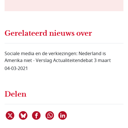
Gerelateerd nieuws
over
Sociale media en de verkiezingen: Nederland is
Amerika niet - Verslag Actualiteitendebat 3 maart
04-03-2021
Delen
Deel dit item op X
Deel dit item op Bluesky
Deel dit item op Facebook
Deel dit item op Linkedin
Delen via WhatsApp