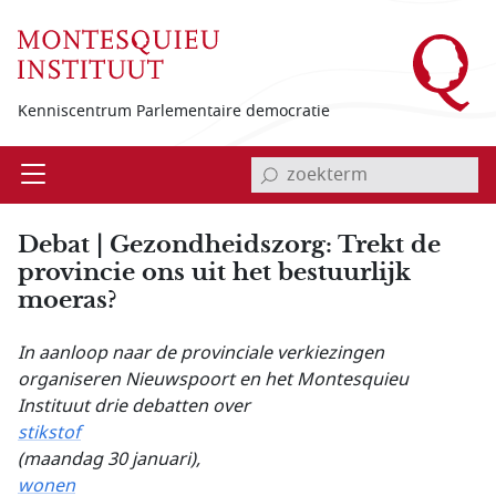
Overslaan en naar de inhoud gaan
Kenniscentrum Parlementaire democratie
invoerveld zoekterm
Open
Menu
Debat | Gezondheidszorg: Trekt de
provincie ons uit het bestuurlijk
moeras?
In aanloop naar de provinciale verkiezingen
organiseren Nieuwspoort en het Montesquieu
Instituut drie debatten over
stikstof
(maandag 30 januari),
wonen