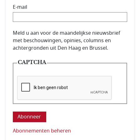
E-mail
E-mailadres van de abonnee.
Meld u aan voor de maandelijkse nieuwsbrief
met beschouwingen, opinies, columns en
achtergronden uit Den Haag en Brussel.
CAPTCHA
Deze vraag is om te controleren dat u een mens be
Abonnementen beheren