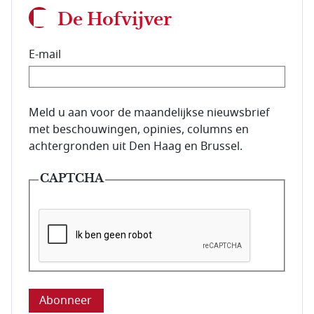
De Hofvijver
E-mail
E-mailadres van de abonnee.
Meld u aan voor de maandelijkse nieuwsbrief
met beschouwingen, opinies, columns en
achtergronden uit Den Haag en Brussel.
CAPTCHA
Deze vraag is om te controleren dat u een mens be