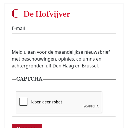
De Hofvijver
E-mail
E-mailadres van de abonnee.
Meld u aan voor de maandelijkse nieuwsbrief
met beschouwingen, opinies, columns en
achtergronden uit Den Haag en Brussel.
CAPTCHA
Deze vraag is om te controleren dat u een mens be