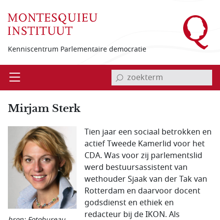
Overslaan en naar de inhoud gaan
Kenniscentrum Parlementaire democratie
invoerveld zoekterm
Open
Menu
Mirjam Sterk
Tien jaar een sociaal betrokken en
actief Tweede Kamerlid voor het
CDA. Was voor zij parlementslid
werd bestuursassistent van
wethouder Sjaak van der Tak van
Rotterdam en daarvoor docent
godsdienst en ethiek en
redacteur bij de IKON. Als
bron: Fotobureau