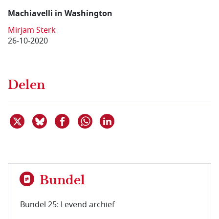
Machiavelli in Washington
Mirjam Sterk
26-10-2020
Delen
Deel dit item op X
Deel dit item op Bluesky
Deel dit item op Facebook
Deel dit item op Linkedin
Delen via WhatsApp
Bundel
Bundel 25: Levend archief