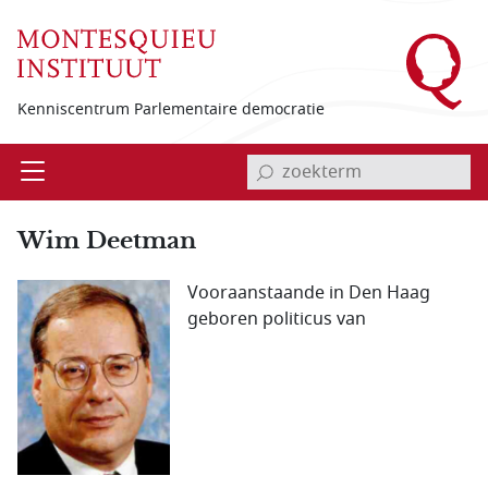
Overslaan en naar de inhoud gaan
Kenniscentrum Parlementaire democratie
invoerveld zoekterm
Open
Menu
Wim Deetman
Vooraanstaande in Den Haag
geboren politicus van