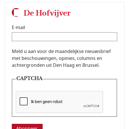
De Hofvijver
E-mail
E-mailadres van de abonnee.
Meld u aan voor de maandelijkse nieuwsbrief
met beschouwingen, opinies, columns en
achtergronden uit Den Haag en Brussel.
CAPTCHA
Deze vraag is om te controleren dat u een mens be