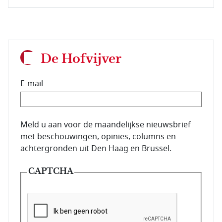
De Hofvijver
E-mail
E-mailadres van de abonnee.
Meld u aan voor de maandelijkse nieuwsbrief
met beschouwingen, opinies, columns en
achtergronden uit Den Haag en Brussel.
CAPTCHA