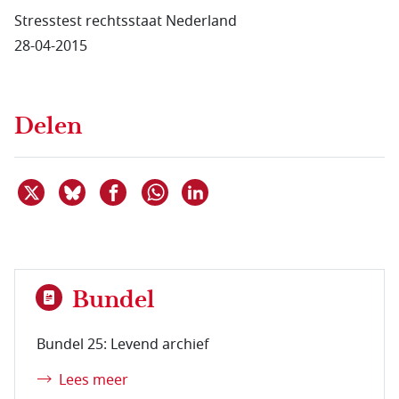
Stresstest rechtsstaat Nederland
28-04-2015
Delen
Deel dit item op X
Deel dit item op Bluesky
Deel dit item op Facebook
Deel dit item op Linkedin
Delen via WhatsApp
Bundel
Bundel 25: Levend archief
Lees meer