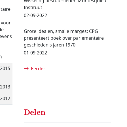
Wisseling bestuursleden Montesquieu
Instituut
taire
02-09-2022
 voor
de
Grote idealen, smalle marges: CPG
tevens
presenteert boek over parlementaire
geschiedenis jaren 1970
01-09-2022
m
-2015
Eerder
-2013
-2012
Delen