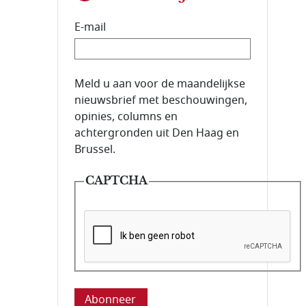
E-mail
E-mailadres van de abonnee.
Meld u aan voor de maandelijkse
nieuwsbrief met beschouwingen,
opinies, columns en
achtergronden uit Den Haag en
Brussel.
CAPTCHA
Deze vraag is om te controleren dat u ee