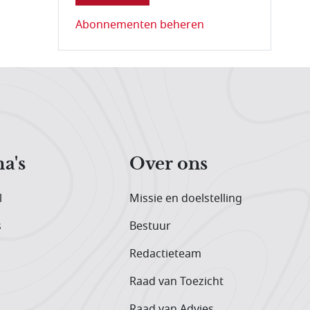
Abonnementen beheren
a's
Over ons
l
Missie en doelstelling
s
Bestuur
Redactieteam
Raad van Toezicht
Raad van Advies