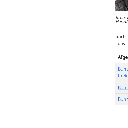
bron: 
Henrië
partn
lid v
Afge
Bund
toek
Bund
Bund