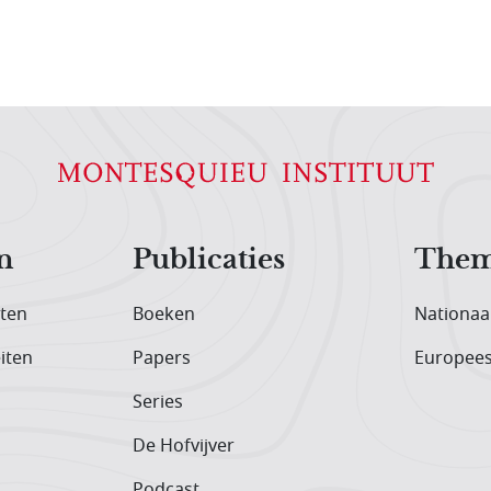
n
Publicaties
Them
iten
Boeken
Nationaa
iten
Papers
Europee
Series
De Hofvijver
Podcast