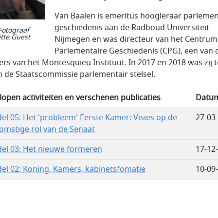
Van Baalen is emeritus hoogleraar parlemen
geschiedenis aan de Radboud Universiteit
Fotograaf
tte Guest
Nijmegen en was directeur van het Centrum
Parlementaire Geschiedenis (CPG), een van 
ers van het Montesquieu Instituut. In 2017 en 2018 was zij 
an de Staatscommissie parlementair stelsel.
lopen activiteiten en verschenen publicaties
Datu
el 05: Het 'probleem' Eerste Kamer: Visies op de
27-03
omstige rol van de Senaat
el 03: Het nieuwe formeren
17-12
el 02: Koning, Kamers, kabinetsfomatie
10-09