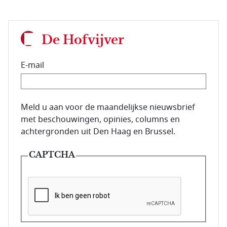
De Hofvijver
E-mail
E-mailadres van de abonnee.
Meld u aan voor de maandelijkse nieuwsbrief
met beschouwingen, opinies, columns en
achtergronden uit Den Haag en Brussel.
CAPTCHA
Deze vraag is om te controleren dat u een mens be