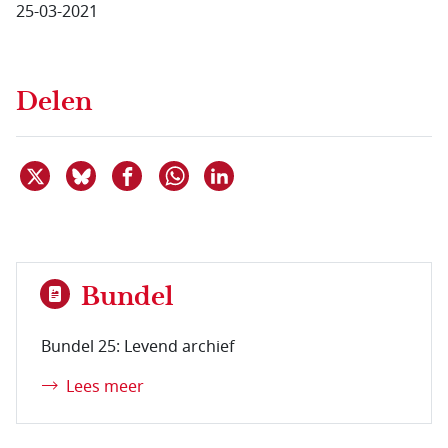
25-03-2021
Delen
Deel dit item op X
Deel dit item op Bluesky
Deel dit item op Facebook
Deel dit item op Linkedin
Delen via WhatsApp
Bundel
Bundel 25: Levend archief
Lees meer