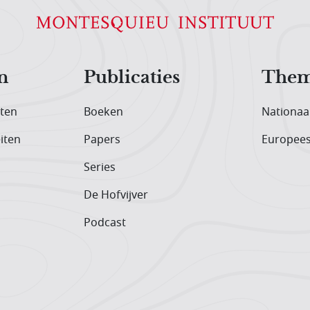
n
Publicaties
Them
iten
Boeken
Nationaa
iten
Papers
Europee
Series
De Hofvijver
Podcast