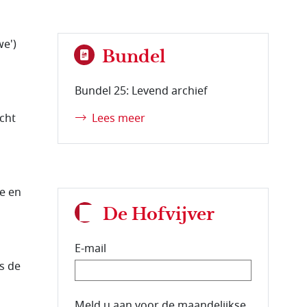
we')
Bundel
Bundel 25: Levend archief
cht
Lees meer
ie en
De Hofvijver
E-mail
s de
E-mailadres van de abonnee.
Meld u aan voor de maandelijkse