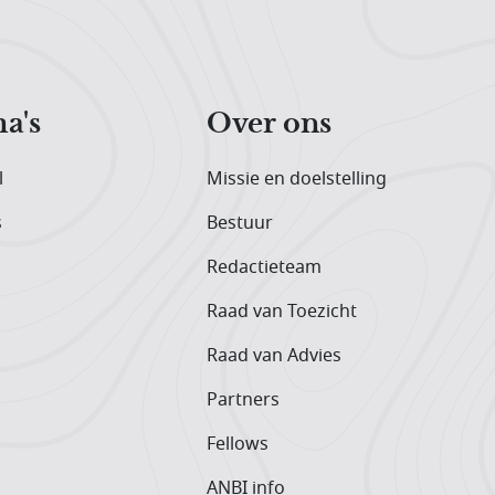
a's
Over ons
l
Missie en doelstelling
s
Bestuur
Redactieteam
Raad van Toezicht
Raad van Advies
Partners
Fellows
ANBI info