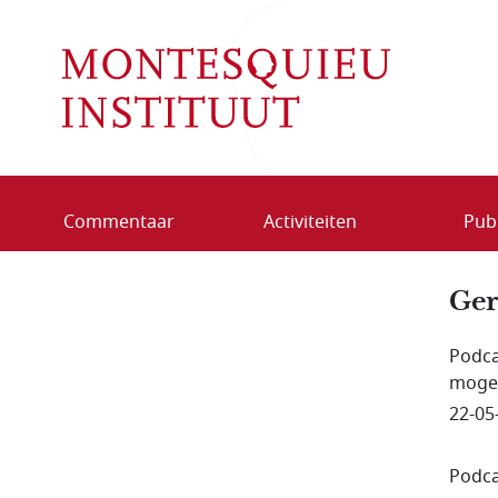
Overslaan en naar de inhoud gaan
Commentaar
Activiteiten
Publ
Ger
Podca
mogel
22-05
Podca