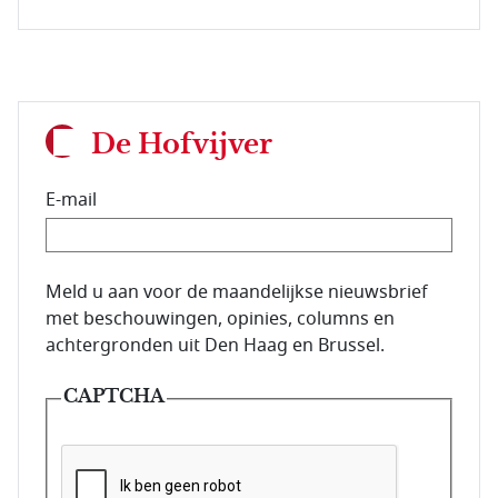
De Hofvijver
E-mail
E-mailadres van de abonnee.
Meld u aan voor de maandelijkse nieuwsbrief
met beschouwingen, opinies, columns en
achtergronden uit Den Haag en Brussel.
CAPTCHA