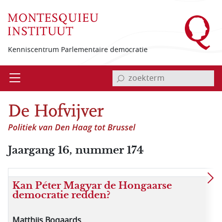
Overslaan en naar de inhoud gaan
Kenniscentrum Parlementaire democratie
invoerveld zoekterm
Open
Menu
Jaargang 16, nummer 174
Kan Péter Magyar de Hongaarse
democratie redden?
Matthijs Bogaards