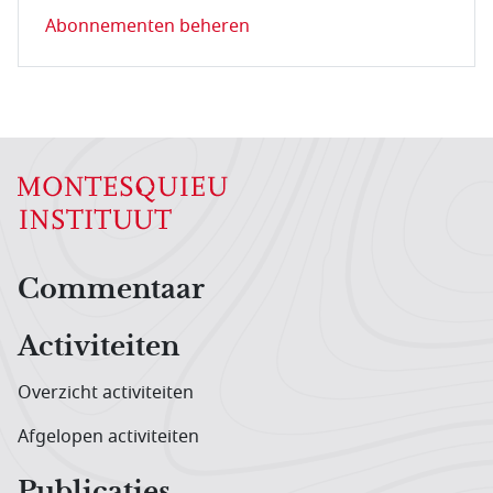
Abonnementen beheren
Hoofdnavigatiemenu
Commentaar
Activiteiten
Overzicht activiteiten
Afgelopen activiteiten
Publicaties