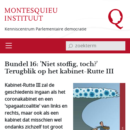
Overslaan en naar de inhoud gaan
Kenniscentrum Parlementaire democratie
invoerveld zoekterm
Open
Menu
Bundel 16: 'Niet stoffig, toch?'
Terugblik op het kabinet-Rutte III
Kabinet-Rutte III zal de
geschiedenis ingaan als het
coronakabinet en een
'spagaatcoalitie' van links en
rechts, maar ook als een
kabinet dat misschien wel
ondanks zichzelf tot groot