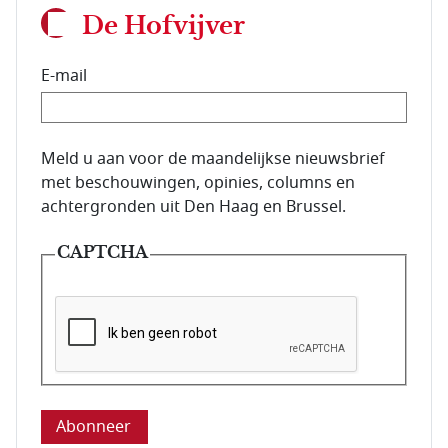
De Hofvijver
E-mail
E-mailadres van de abonnee.
Meld u aan voor de maandelijkse nieuwsbrief
met beschouwingen, opinies, columns en
achtergronden uit Den Haag en Brussel.
CAPTCHA
Deze vraag is om te controleren dat u een mens be