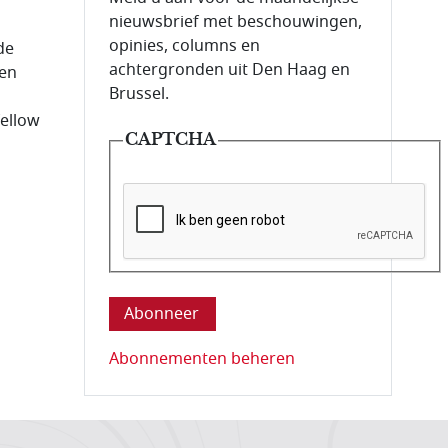
nieuwsbrief met beschouwingen,
opinies, columns en
de
achtergronden uit Den Haag en
 en
Brussel.
fellow
CAPTCHA
Deze vraag is om te controleren dat u ee
Abonnementen beheren