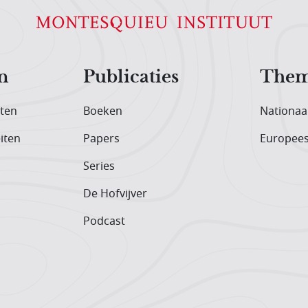
n
Publicaties
Them
iten
Boeken
Nationaa
iten
Papers
Europee
Series
De Hofvijver
Podcast