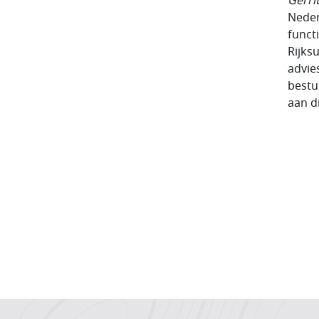
Gerri
Neder
funct
Rijks
advie
bestu
aan d