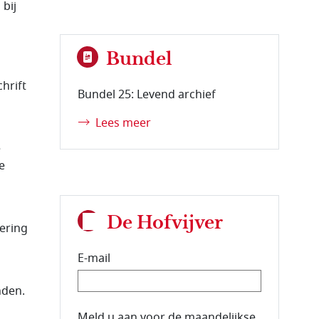
 bij
Bundel
chrift
Bundel 25: Levend archief
Lees meer
e
e
De Hofvijver
lering
E-mail
nden.
E-mailadres van de abonnee.
Meld u aan voor de maandelijkse