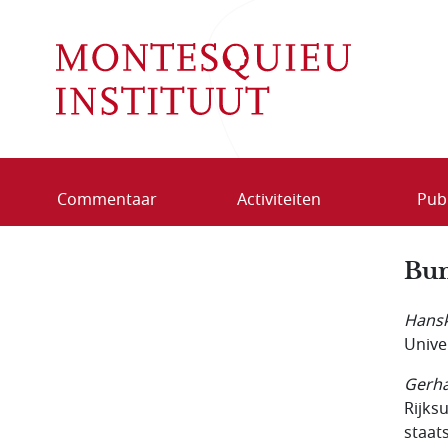
Overslaan en naar de inhoud gaan
Commentaar
Activiteiten
Publ
Bun
Hansk
Unive
Gerh
Rijks
staat