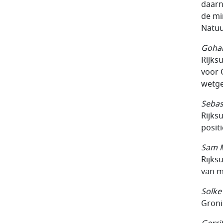
daarn
de mi
Natuu
Gohar
Rijksu
voor 
wetge
Sebas
Rijks
posit
Sam 
Rijks
van m
Solk
Groni