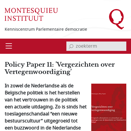
Overslaan en naar de inhoud gaan
Kenniscentrum Parlementaire democratie
invoerveld zoekterm
Open
Menu
Policy Paper 11: 'Vergezichten over
Vertegenwoordiging'
In zowel de Nederlandse als de
Belgische politiek is het herstellen
van het vertrouwen in de politiek
een actuele uitdaging. Zo is sinds het
toeslagenschandaal “een nieuwe
bestuurscultuur” uitgegroeid tot
een buzzwoord in de Nederlandse