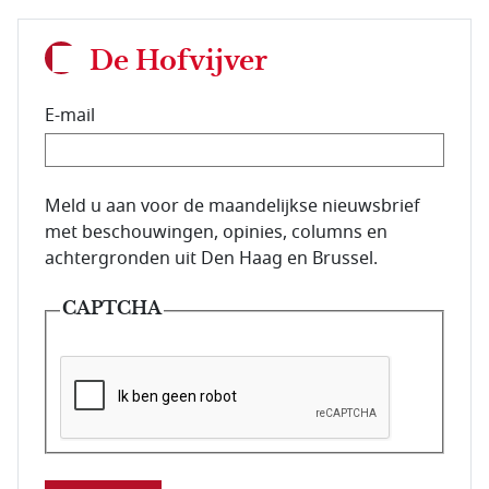
De Hofvijver
E-mail
E-mailadres van de abonnee.
Meld u aan voor de maandelijkse nieuwsbrief
met beschouwingen, opinies, columns en
achtergronden uit Den Haag en Brussel.
CAPTCHA
Deze vraag is om te controleren dat u een mens be