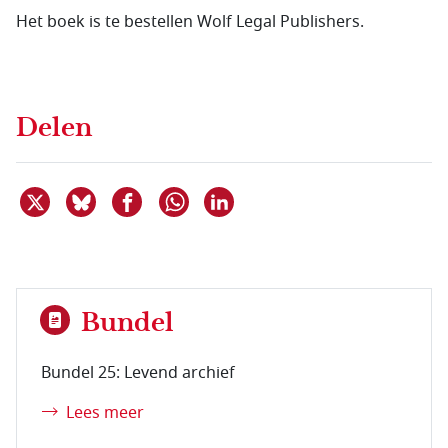
Het boek is te bestellen Wolf Legal Publishers.
Delen
Deel dit item op X
Deel dit item op Bluesky
Deel dit item op Facebook
Deel dit item op Linkedin
Delen via WhatsApp
Bundel
Bundel 25: Levend archief
Lees meer