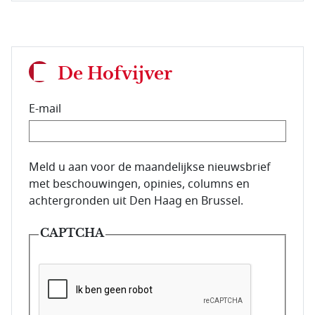
De Hofvijver
E-mail
E-mailadres van de abonnee.
Meld u aan voor de maandelijkse nieuwsbrief
met beschouwingen, opinies, columns en
achtergronden uit Den Haag en Brussel.
CAPTCHA