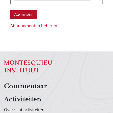
Deze vraag is om te controleren dat u een mens be
Abonnementen beheren
Hoofdnavigatiemenu
Commentaar
Activiteiten
Overzicht activiteiten