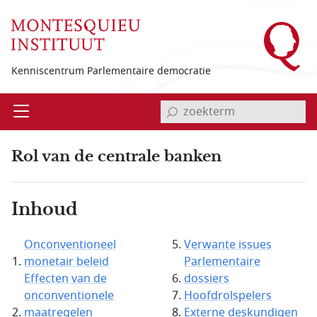
Overslaan en naar de inhoud gaan
Kenniscentrum Parlementaire democratie
invoerveld zoekterm
Open
Menu
Rol van de centrale banken
Inhoud
Onconventioneel
Verwante issues
monetair beleid
Parlementaire
Effecten van de
dossiers
onconventionele
Hoofdrolspelers
maatregelen
Externe deskundigen