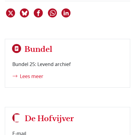
Deel dit item op X
Deel dit item op Bluesky
Deel dit item op Facebook
Deel dit item op Linkedin
Delen via WhatsApp
Bundel
Bundel 25: Levend archief
Lees meer
De Hofvijver
E-mail