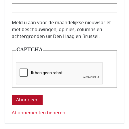
E-mailadres van de abonnee.
Meld u aan voor de maandelijkse nieuwsbrief
met beschouwingen, opinies, columns en
achtergronden uit Den Haag en Brussel.
CAPTCHA
Deze vraag is om te controleren dat u een mens be
Abonnementen beheren