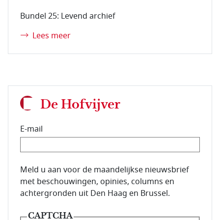
Bundel 25: Levend archief
Lees meer
De Hofvijver
E-mail
E-mailadres van de abonnee.
Meld u aan voor de maandelijkse nieuwsbrief
met beschouwingen, opinies, columns en
achtergronden uit Den Haag en Brussel.
CAPTCHA