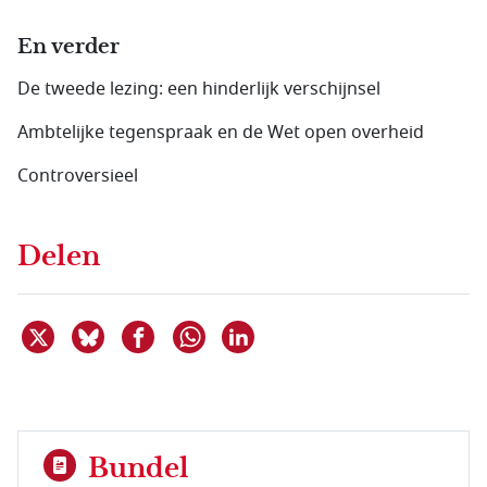
En verder
De tweede lezing: een hinderlijk verschijnsel
Ambtelijke tegenspraak en de Wet open overheid
Controversieel
Delen
Deel dit item op X
Deel dit item op Bluesky
Deel dit item op Facebook
Deel dit item op Linkedin
Delen via WhatsApp
Bundel