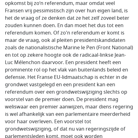
opkomst bij zo’n referendum, maar omdat veel
Fransen vrij pessimistisch zijn over hun eigen land, is
het de vraag of ze denken dat ze het zelf zoveel beter
zouden kunnen doen. En dan moet het dus tot een
referendum komen. Of zo'n referendum er komt is
maar de vraag, ook al pleiten presidentskandidaten
zoals de nationalistische Marine le Pen (Front National)
en tot op zekere hoogte ook de radicaal-linkse Jean-
Luc Mélenchon daarvoor. Een president heeft een
prominente rol op het vlak van buitenlands beleid en
defensie. Het Franse EU-lidmaatschap is echter in de
grondwet vastgelegd en een president kan een
referendum over een grondwetswijziging slechts op
voorstel van de premier doen. De president mag
weliswaar een premier aanwijzen, maar diens regering
is wel afhankelijk van een parlementaire meerderheid
voor haar overleven. Een voorstel tot
grondwetswijziging, of dat nu van regeringszijde of
parlementsleden komt, moet ook worden