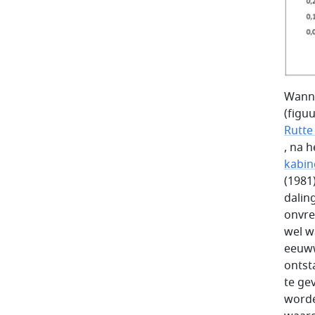
Wanne
(figu
Rutte 
, na h
kabin
(1981
dalin
onvre
wel w
eeuww
ontst
te ge
worde