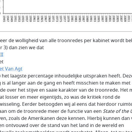
er de wolligheid van alle troonredes per kabinet wordt b
ur 3) dan zien we dat
II
et
et Van Agt
) het laagste percentage inhoudelijke uitspraken heeft. Dez
g is al langer aan de gang en heeft misschien te maken met
de over het stijve en saaie karakter van de troonrede. Het
at losser en meer eigentijds, zo was de kritiek rond de
isseling. Eerder betoogden wij al eens dat hierdoor ruimte
aan om de troonrede meer de functie van een
State of the
ven, zoals de Amerikanen deze kennen. Hierbij kunnen dan v
n ontvouwd over de stand van het land in de wereld en