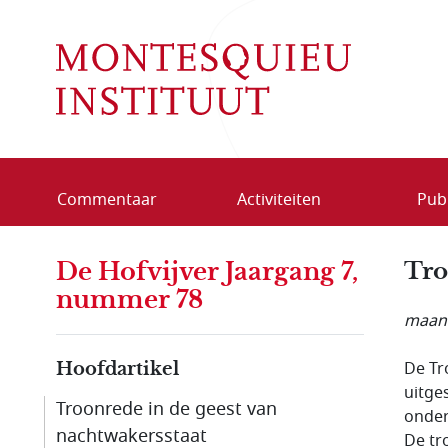
Overslaan en naar de inhoud gaan
Commentaar
Activiteiten
Publ
De Hofvijver Jaargang 7,
Tro
nummer 78
maand
De Tr
Hoofdartikel
uitge
Troonrede in de geest van
onder
nachtwakersstaat
De tr