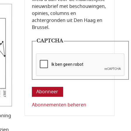
nieuwsbrief met beschouwingen,
opinies, columns en
achtergronden uit Den Haag en
Brussel.
CAPTCHA
Deze vraag is om te controleren dat u ee
Abonnementen beheren
Koning
zien