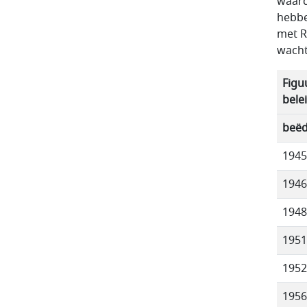
waard
hebbe
met R
wacht
Figu
bele
beëd
1945
1946
1948
1951
1952
1956