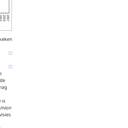
ekeken
e
 de
 mag
 is
 Union
isies