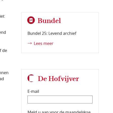
iet
Bundel
kend
Bundel 25: Levend archief
Lees meer
f de
annen
De Hofvijver
ad
E-mail
E-mailadres van de abonnee.
Meld u aan voor de maandelijkse