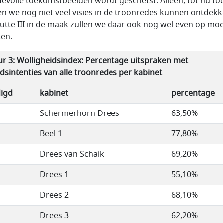
evolle toekomstbeelden wordt geschetst. Alleen, tot nu toe
n we nog niet veel visies in de troonredes kunnen ontdekk
utte III in de maak zullen we daar ook nog wel even op mo
en.
ur 3:
Wolligheidsindex: Percentage uitspraken met
idsintenties van alle troonredes per kabinet
igd
kabinet
percentage
Schermerhorn Drees
63,50%
Beel 1
77,80%
Drees van Schaik
69,20%
Drees 1
55,10%
Drees 2
68,10%
Drees 3
62,20%