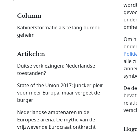
wordt
gevoc
Column
onder
omhee
Kabinetsformatie als te lang durend
geheim
Om hi
onder
Polit
Artikelen
alle 
Duitse verkiezingen: Nederlandse
zinne
toestanden?
symbo
State of the Union 2017: Juncker pleit
De de
voor meer Europa, maar vergeet de
bevat
burger
relat
versc
Nederlandse ambtenaren in de
Europese arena: De mythe van de
vrijzwevende Eurocraat ontkracht
Hoge