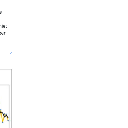
ke
niet
 een