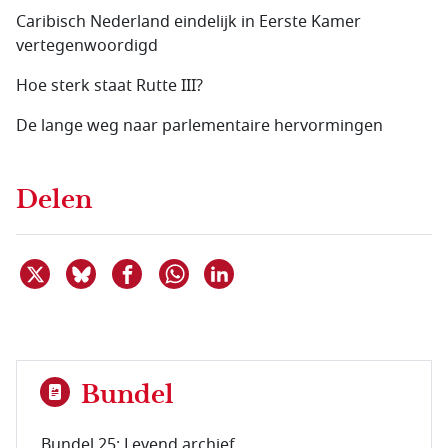
Caribisch Nederland eindelijk in Eerste Kamer
vertegenwoordigd
Hoe sterk staat Rutte III?
De lange weg naar parlementaire hervormingen
Delen
Deel dit item op X
Deel dit item op Bluesky
Deel dit item op Facebook
Deel dit item op Linkedin
Delen via WhatsApp
Bundel
Bundel 25: Levend archief