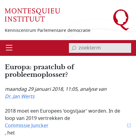
Overslaan en naar de inhoud gaan
Kenniscentrum Parlementaire democratie
invoerveld zoekterm
Open
Menu
Europa: praatclub of
probleemoplosser?
maandag 29 januari 2018, 11:05
, analyse van
Dr. Jan Werts
2018 moet een Europees ‘oogstjaar’ worden. In de
loop van 2019 vertrekken de
Commissie Juncker
, het