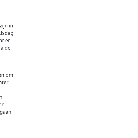
zijn in
ndsdag
at er
alde,
en om
hter
en
en
 gaan