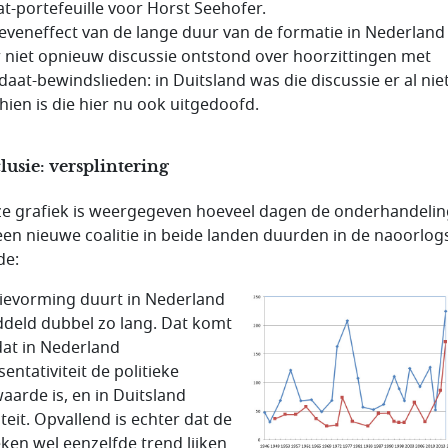
t-portefeuille voor Horst Seehofer.
eveneffect van de lange duur van de formatie in Nederland
r niet opnieuw discussie ontstond over hoorzittingen met
daat-bewindslieden: in Duitsland was die discussie er al niet
hien is die hier nu ook uitgedoofd.
usie: versplintering
ze grafiek is weergegeven hoeveel dagen de onderhandeli
een nieuwe coalitie in beide landen duurden in de naoorlog
de:
tievorming duurt in Nederland
deld dubbel zo lang. Dat komt
at in Nederland
entativiteit de politieke
aarde is, en in Duitsland
iteit. Opvallend is echter dat de
eken wel eenzelfde trend lijken