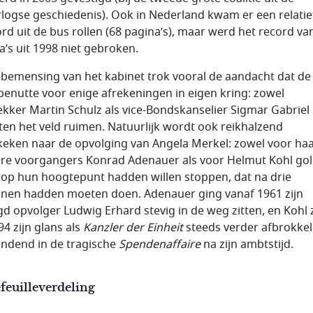
logse geschiedenis). Ook in Nederland kwam er een relatie
rd uit de bus rollen (68 pagina’s), maar werd het record va
a’s uit 1998 niet gebroken.
e bemensing van het kabinet trok vooral de aandacht dat d
benutte voor enige afrekeningen in eigen kring: zowel
trekker Martin Schulz als vice-Bondskanselier Sigmar Gabriel
en het veld ruimen. Natuurlijk wordt ook reikhalzend
keken naar de opvolging van Angela Merkel: zowel voor ha
tere voorgangers Konrad Adenauer als voor Helmut Kohl gol
ij op hun hoogtepunt hadden willen stoppen, dat na drie
jnen hadden moeten doen. Adenauer ging vanaf 1961 zijn
d opvolger Ludwig Erhard stevig in de weg zitten, en Kohl 
94 zijn glans als
Kanzler der Einheit
steeds verder afbrokkel
ndend in de tragische
Spendenaffaire
na zijn ambtstijd.
feuilleverdeling