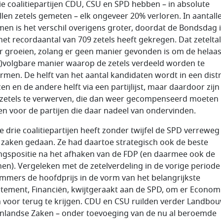
ie coalitiepartijen CDU, CSU en SPD hebben – in absolute
llen zetels gemeten – elk ongeveer 20% verloren. In aantall
en is het verschil overigens groter, doordat de Bondsdag 
het recordaantal van 709 zetels heeft gekregen. Dat zeteltal
r groeien, zolang er geen manier gevonden is om de helaa
)volgbare manier waarop de zetels verdeeld worden te
rmen. De helft van het aantal kandidaten wordt in een distr
en en de andere helft via een partijlijst, maar daardoor zijn
 zetels te verwerven, die dan weer gecompenseerd moeten
n voor de partijen die daar nadeel van ondervinden.
e drie coalitiepartijen heeft zonder twijfel de SPD verreweg
 zaken gedaan. Ze had daartoe strategisch ook de beste
ngspositie na het afhaken van de FDP (en daarmee ook de
en). Vergeleken met de zetelverdeling in de vorige periode 
mmers de hoofdprijs in de vorm van het belangrijkste
tement, Financiën, kwijtgeraakt aan de SPD, om er Econom
 voor terug te krijgen. CDU en CSU ruilden verder Landbo
nlandse Zaken – onder toevoeging van de nu al beroemde