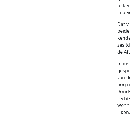
te ke
in be
Dat vi
beide
kende
zes (
de Af
In de
gesp
van d
nog n
Bonds
recht
wenne
lijke