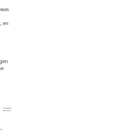
 was
, en
ngen
se