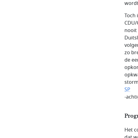
wordt
Toch 
CDU/C
nooit
Duits
volge
zo br
de ee
opkom
opkwa
storm
SP
-acht
Prog
Het c
dat w