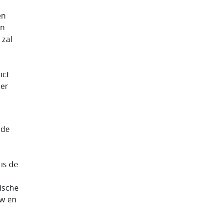
en
in
 zal
s
ict
 er
 de
is de
ische
uw en