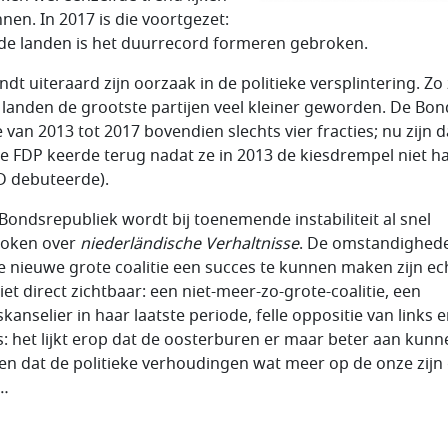
nnen. In 2017 is die voortgezet:
ide landen is het duurrecord formeren gebroken.
ndt uiteraard zijn oorzaak in de politieke versplintering. Zo 
 landen de grootste partijen veel kleiner geworden. De Bo
 van 2013 tot 2017 bovendien slechts vier fracties; nu zijn d
de FDP keerde terug nadat ze in 2013 de kiesdrempel niet ha
D debuteerde).
 Bondsrepubliek wordt bij toenemende instabiliteit al snel
roken over
niederländische Verhaltnisse
. De omstandighed
e nieuwe grote coalitie een succes te kunnen maken zijn ec
iet direct zichtbaar: een niet-meer-zo-grote-coalitie, een
kanselier in haar laatste periode, felle oppositie van links 
s: het lijkt erop dat de oosterburen er maar beter aan kunn
n dat de politieke verhoudingen wat meer op de onze zijn
n…