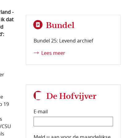
land -
ik dat
Bundel
ld
’:
Bundel 25: Levend archief
Lees meer
er
De Hofvijver
te
p 19
E-mail
s
U/CSU
ls
E-mailadres van de abonnee.
Meld u aan voor de maandelijkse