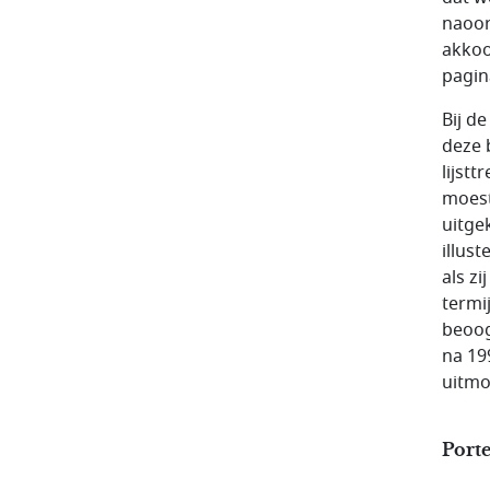
naoor
akkoo
pagin
Bij d
deze 
lijst
moest
uitge
illus
als z
termi
beoog
na 19
uitmo
Porte