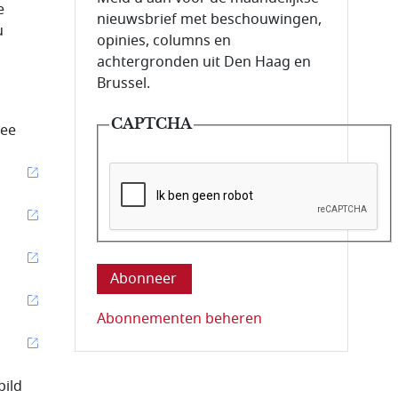
e
nieuwsbrief met beschouwingen,
u
opinies, columns en
achtergronden uit Den Haag en
Brussel.
CAPTCHA
wee
Deze vraag is om te controleren dat u ee
Abonnementen beheren
pild