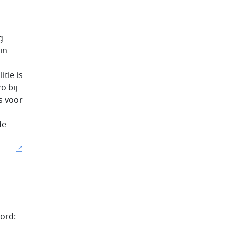
g
in
itie is
o bij
s voor
D
de
cord: