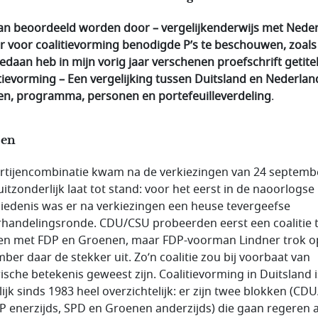
an beoordeeld worden door – vergelijkenderwijs met Neder
er voor coalitievorming benodigde P’s te beschouwen, zoals 
edaan heb in mijn vorig jaar verschenen proefschrift getite
itievorming – Een vergelijking tussen Duitsland en Nederland
jen, programma, personen en portefeuilleverdeling
.
jen
rtijencombinatie kwam na de verkiezingen van 24 septemb
uitzonderlijk laat tot stand: voor het eerst in de naoorlogse
iedenis was er na verkiezingen een heuse tevergeefse
handelingsronde. CDU/CSU probeerden eerst een coalitie 
n met FDP en Groenen, maar FDP-voorman Lindner trok o
ber daar de stekker uit. Zo’n coalitie zou bij voorbaat van
rische betekenis geweest zijn. Coalitievorming in Duitsland i
ijk sinds 1983 heel overzichtelijk: er zijn twee blokken (CD
P enerzijds, SPD en Groenen anderzijds) die gaan regeren a