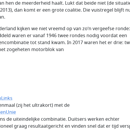
an hen de meerderheid haalt. Lukt dat beide niet (de situati
2013), dan komt er een grote coalitie. Die vuistregel blijft n
an.
derland kijken we niet vreemd op van zo’n vergeefse ronde:
deld waren er vanaf 1946 twee rondes nodig voordat een
jencombinatie tot stand kwam. In 2017 waren het er drie: t
het zogeheten motorblok van
Links
enmaal (zij het ultrakort) met de
tenUnie
ens de uiteindelijke combinatie. Duitsers werken echter
ioneel graag resultaatgericht en vinden snel dat er tijd vers