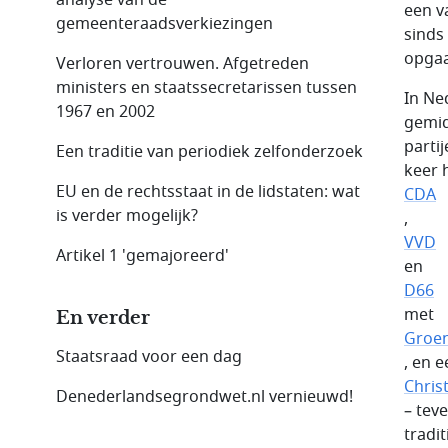
een v
gemeenteraadsverkiezingen
sinds 
opga
Verloren vertrouwen. Afgetreden
ministers en staatssecretarissen tussen
In Ne
1967 en 2002
gemid
parti
Een traditie van periodiek zelfonderzoek
keer 
EU en de rechtsstaat in de lidstaten: wat
CDA
is verder mogelijk?
,
VVD
Artikel 1 'gemajoreerd'
en
D66
met
En verder
Groen
Staatsraad voor een dag
, en e
Chris
Denederlandsegrondwet.nl vernieuwd!
– tev
tradit