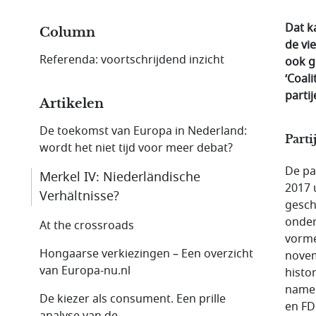
Dat k
Column
de vi
Referenda: voortschrijdend inzicht
ook g
‘Coal
parti
Artikelen
De toekomst van Europa in Nederland:
Parti
wordt het niet tijd voor meer debat?
De pa
Merkel IV: Niederländische
2017 
Verhältnisse?
gesch
onder
At the crossroads
vorme
Hongaarse verkiezingen – Een overzicht
novem
van Europa-nu.nl
histo
namel
De kiezer als consument. Een prille
en FD
analyse van de