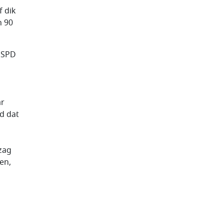
f dik
n 90
e SPD
ar
d dat
zag
en,