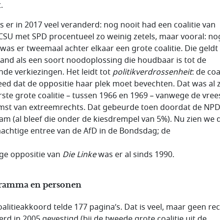
.
is er in 2017 veel veranderd: nog nooit had een coalitie van
SU met SPD procentueel zo weinig zetels, maar vooral: no
 was er tweemaal achter elkaar een grote coalitie. Die geldt 
land als een soort noodoplossing die houdbaar is tot de
nde verkiezingen. Het leidt tot
politikverdrossenheit
: de coal
eed dat de oppositie haar plek moet bevechten. Dat was al z
rste grote coalitie – tussen 1966 en 1969 – vanwege de vree
st van extreemrechts. Dat gebeurde toen doordat de NP
m (al bleef die onder de kiesdrempel van 5%). Nu zien we 
achtige entree van de AfD in de Bondsdag; de
ige oppositie van
Die Linke
was er al sinds 1990.
ramma en personen
oalitieakkoord telde 177 pagina’s. Dat is veel, maar geen re
erd in 2005 gevestigd (bij de tweede grote coalitie uit de