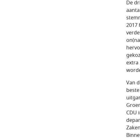
De dr
aanta
stemm
2017 
verde
on(na
hervo
gekoz
extra
worde
Van d
beste
uitga
Groen
CDU i
depar
Zaken
Binne