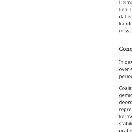
Heima
Een n
dat e
kandi
missc
Concl
In de
over 
perio
Coali
gemid
doord
repres
kernw
stabil
grafi