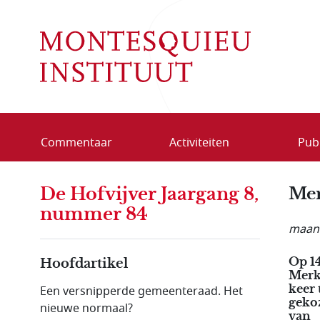
Overslaan en naar de inhoud gaan
Commentaar
Activiteiten
Publ
De Hofvijver Jaargang 8,
Mer
nummer 84
maand
Op 1
Hoofdartikel
Merk
keer 
Een versnipperde gemeenteraad. Het
gekoz
nieuwe normaal?
van