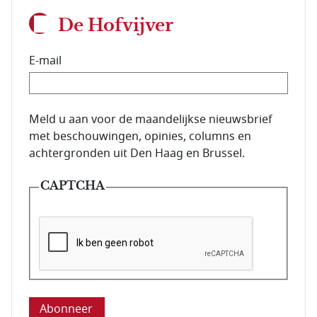
De Hofvijver
E-mail
E-mailadres van de abonnee.
Meld u aan voor de maandelijkse nieuwsbrief
met beschouwingen, opinies, columns en
achtergronden uit Den Haag en Brussel.
CAPTCHA
Deze vraag is om te controleren dat u een mens be