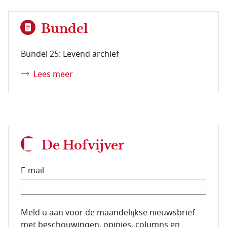
Bundel
Bundel 25: Levend archief
Lees meer
De Hofvijver
E-mail
E-mailadres van de abonnee.
Meld u aan voor de maandelijkse nieuwsbrief
met beschouwingen, opinies, columns en