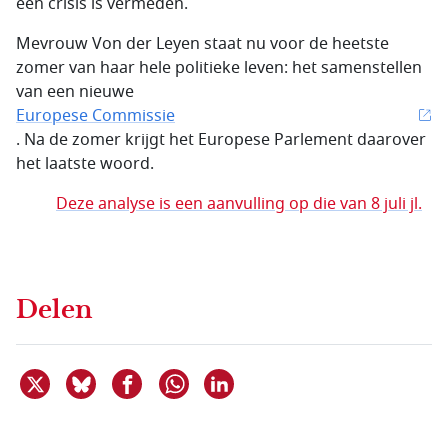
een crisis is vermeden.
Mevrouw Von der Leyen staat nu voor de heetste
zomer van haar hele politieke leven: het samenstellen
van een nieuwe
Europese Commissie
. Na de zomer krijgt het Europese Parlement daarover
het laatste woord.
Deze analyse is een aanvulling op die van 8 juli jl.
Delen
Deel dit item op X
Deel dit item op Bluesky
Deel dit item op Facebook
Deel dit item op Linkedin
Delen via WhatsApp