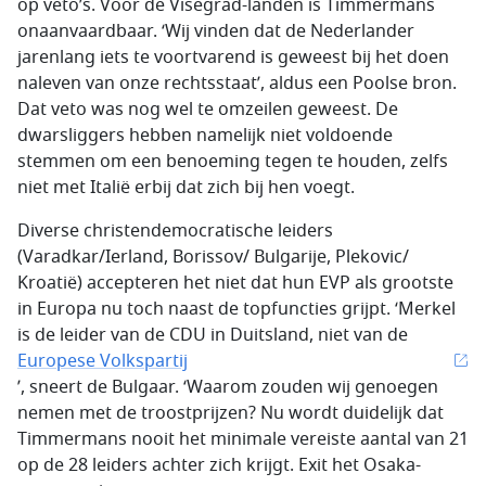
op veto’s. Voor de Visegrad-landen is Timmermans
onaanvaardbaar. ‘Wij vinden dat de Nederlander
jarenlang iets te voortvarend is geweest bij het doen
naleven van onze rechtsstaat’, aldus een Poolse bron.
Dat veto was nog wel te omzeilen geweest. De
dwarsliggers hebben namelijk niet voldoende
stemmen om een benoeming tegen te houden, zelfs
niet met Italië erbij dat zich bij hen voegt.
Diverse christendemocratische leiders
(Varadkar/Ierland, Borissov/ Bulgarije, Plekovic/
Kroatië) accepteren het niet dat hun EVP als grootste
in Europa nu toch naast de topfuncties grijpt. ‘Merkel
is de leider van de CDU in Duitsland, niet van de
Europese Volkspartij
’, sneert de Bulgaar. ‘Waarom zouden wij genoegen
nemen met de troostprijzen? Nu wordt duidelijk dat
Timmermans nooit het minimale vereiste aantal van 21
op de 28 leiders achter zich krijgt. Exit het Osaka-