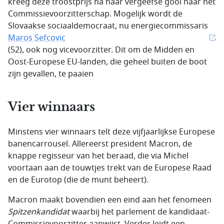
kreeg deze troostprijs na haar vergeefse gooi naar het
Commissievoorzitterschap. Mogelijk wordt de
Slovaakse sociaaldemocraat, nu energiecommissaris
Maros Sefcovic
(52), ook nog vicevoorzitter. Dit om de Midden en
Oost-Europese EU-landen, die geheel buiten de boot
zijn gevallen, te paaien
Vier winnaars
Minstens vier winnaars telt deze vijfjaarlijkse Europese
banencarrousel. Allereerst president Macron, de
knappe regisseur van het beraad, die via Michel
voortaan aan de touwtjes trekt van de Europese Raad
en de Eurotop (die de munt beheert).
Macron maakt bovendien een eind aan het fenomeen
Spitzenkandidat
waarbij het parlement de kandidaat-
Commissievoorzitter aanwijst. Verder leidt een