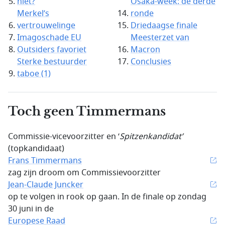
niet?
Osaka-week: de derde
Merkel’s
ronde
vertrouwelinge
Driedaagse finale
Imagoschade EU
Meesterzet van
Outsiders favoriet
Macron
Sterke bestuurder
Conclusies
taboe (1)
Toch geen Timmermans
Commissie-vicevoorzitter en ‘
Spitzenkandidat
’
(topkandidaat)
Frans Timmermans
zag zijn droom om Commissievoorzitter
Jean-Claude Juncker
op te volgen in rook op gaan. In de finale op zondag
30 juni in de
Europese Raad