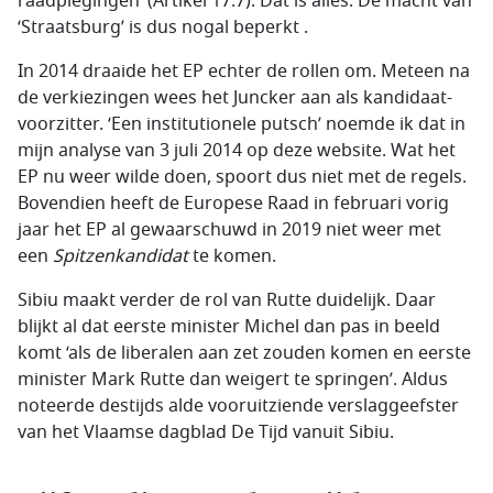
raadplegingen’ (Artikel 17.7). Dat is alles. De macht van
‘Straatsburg’ is dus nogal beperkt .
In 2014 draaide het EP echter de rollen om. Meteen na
de verkiezingen wees het Juncker aan als kandidaat-
voorzitter. ‘Een institutionele putsch’ noemde ik dat in
mijn analyse van 3 juli 2014 op deze website. Wat het
EP nu weer wilde doen, spoort dus niet met de regels.
Bovendien heeft de Europese Raad in februari vorig
jaar het EP al gewaarschuwd in 2019 niet weer met
een
Spitzenkandidat
te komen.
Sibiu maakt verder de rol van Rutte duidelijk. Daar
blijkt al dat eerste minister Michel dan pas in beeld
komt ‘als de liberalen aan zet zouden komen en eerste
minister Mark Rutte dan weigert te springen’. Aldus
noteerde destijds alde vooruitziende verslaggeefster
van het Vlaamse dagblad De Tijd vanuit Sibiu.