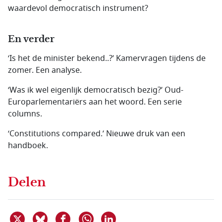
waardevol democratisch instrument?
En verder
‘Is het de minister bekend..?’ Kamervragen tijdens de
zomer. Een analyse.
‘Was ik wel eigenlijk democratisch bezig?’ Oud-
Europarlementariërs aan het woord. Een serie
columns.
‘Constitutions compared.’ Nieuwe druk van een
handboek.
Delen
Deel dit item op X
Deel dit item op Bluesky
Deel dit item op Facebook
Deel dit item op Linkedin
Delen via WhatsApp