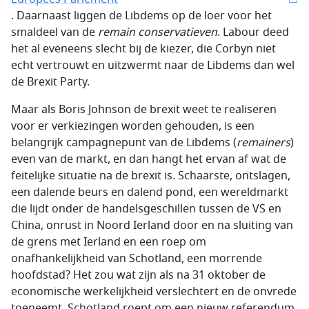
. Daarnaast liggen de Libdems op de loer voor het
smaldeel van de
remain conservatieven
. Labour deed
het al eveneens slecht bij de kiezer, die Corbyn niet
echt vertrouwt en uitzwermt naar de Libdems dan wel
de Brexit Party.
Maar als Boris Johnson de brexit weet te realiseren
voor er verkiezingen worden gehouden, is een
belangrijk campagnepunt van de Libdems (
remainers
)
even van de markt, en dan hangt het ervan af wat de
feitelijke situatie na de brexit is. Schaarste, ontslagen,
een dalende beurs en dalend pond, een wereldmarkt
die lijdt onder de handelsgeschillen tussen de VS en
China, onrust in Noord Ierland door en na sluiting van
de grens met Ierland en een roep om
onafhankelijkheid van Schotland, een morrende
hoofdstad? Het zou wat zijn als na 31 oktober de
economische werkelijkheid verslechtert en de onvrede
toeneemt, Schotland roept om een nieuw referendum