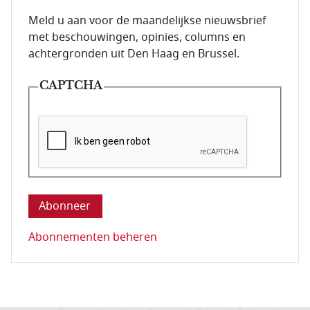
E-mailadres van de abonnee.
Meld u aan voor de maandelijkse nieuwsbrief
met beschouwingen, opinies, columns en
achtergronden uit Den Haag en Brussel.
CAPTCHA
Deze vraag is om te controleren dat u een mens be
Abonnementen beheren