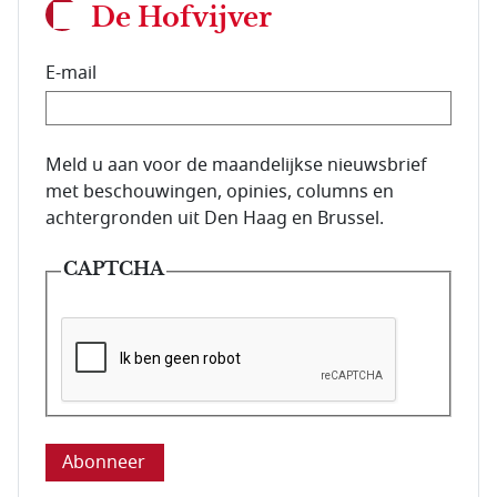
De Hofvijver
E-mail
E-mailadres van de abonnee.
Meld u aan voor de maandelijkse nieuwsbrief
met beschouwingen, opinies, columns en
achtergronden uit Den Haag en Brussel.
CAPTCHA
Deze vraag is om te controleren dat u een mens be