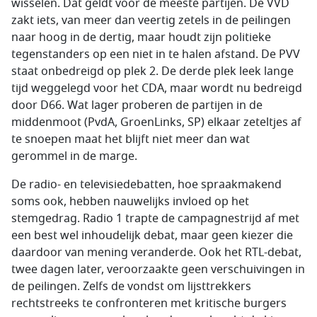
wisselen. Dat geldt voor de meeste partijen. De VVD
zakt iets, van meer dan veertig zetels in de peilingen
naar hoog in de dertig, maar houdt zijn politieke
tegenstanders op een niet in te halen afstand. De PVV
staat onbedreigd op plek 2. De derde plek leek lange
tijd weggelegd voor het CDA, maar wordt nu bedreigd
door D66. Wat lager proberen de partijen in de
middenmoot (PvdA, GroenLinks, SP) elkaar zeteltjes af
te snoepen maat het blijft niet meer dan wat
gerommel in de marge.
De radio- en televisiedebatten, hoe spraakmakend
soms ook, hebben nauwelijks invloed op het
stemgedrag. Radio 1 trapte de campagnestrijd af met
een best wel inhoudelijk debat, maar geen kiezer die
daardoor van mening veranderde. Ook het RTL-debat,
twee dagen later, veroorzaakte geen verschuivingen in
de peilingen. Zelfs de vondst om lijsttrekkers
rechtstreeks te confronteren met kritische burgers