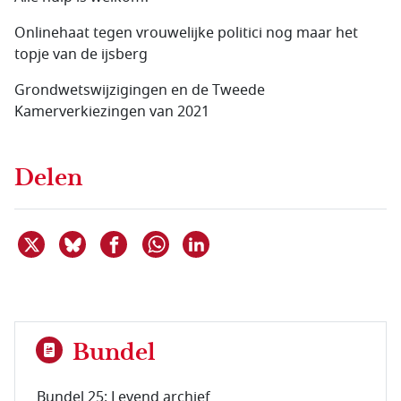
Onlinehaat tegen vrouwelijke politici nog maar het
topje van de ijsberg
Grondwetswijzigingen en de Tweede
Kamerverkiezingen van 2021
Delen
Deel dit item op X
Deel dit item op Bluesky
Deel dit item op Facebook
Deel dit item op Linkedin
Delen via WhatsApp
Bundel
Bundel 25: Levend archief