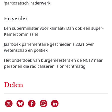
‘particratisch’ raderwerk
En verder
Een superminister voor klimaat? Dan ook een super-
Kamercommissie!
Jaarboek parlementaire geschiedenis 2021 over
wetenschap en politiek
Het onderzoek van burgemeesters en de NCTV naar
personen die radicaliseren is onrechtmatig
Delen
Deel dit item op X
Deel dit item op Bluesky
Deel dit item op Facebook
Deel dit item op Linkedin
Delen via WhatsApp