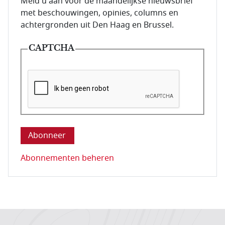
E-mailadres van de abonnee.
Meld u aan voor de maandelijkse nieuwsbrief
met beschouwingen, opinies, columns en
achtergronden uit Den Haag en Brussel.
CAPTCHA
Deze vraag is om te controleren dat u een mens be
Abonnementen beheren