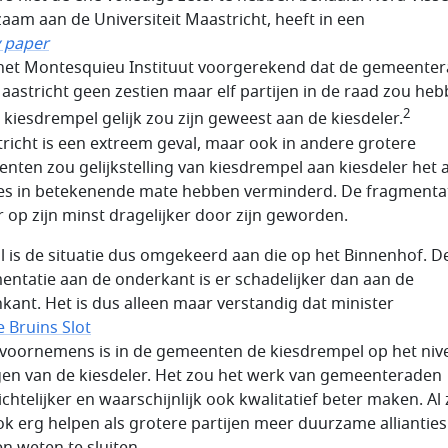
aam aan de Universiteit Maastricht, heeft in een
y paper
het Montesquieu Instituut voorgerekend dat de gemeente
aastricht geen zestien maar elf partijen in de raad zou he
2
e kiesdrempel gelijk zou zijn geweest aan de kiesdeler.
richt is een extreem geval, maar ook in andere grotere
nten zou gelijkstelling van kiesdrempel aan kiesdeler het 
ies in betekenende mate hebben verminderd. De fragmenta
r op zijn minst dragelijker door zijn geworden.
l is de situatie dus omgekeerd aan die op het Binnenhof. D
entatie aan de onderkant is er schadelijker dan aan de
kant. Het is dus alleen maar verstandig dat minister
 Bruins Slot
 voornemens is in de gemeenten de kiesdrempel op het niv
en van de kiesdeler. Het zou het werk van gemeenteraden
ichtelijker en waarschijnlijk ook kwalitatief beter maken. Al
ok erg helpen als grotere partijen meer duurzame allianties
n weten te sluiten.