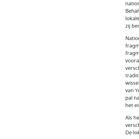
nation
Behal
lokal
zij b
Natio
fragm
fragm
voora
versc
tradi
wisse
van ‘n
pal n
het e
Als h
versch
De lo