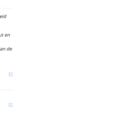
eid
ut en
van de