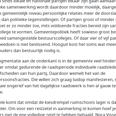
l sinds lokale en nationale partijen elkaar zijn gaan aanvaa
ieke samenwerking wordt daardoor minder moeilijk, daarge
p gemeentelijk niveau persoonlijke relaties meer de doorsl
 dan politieke tegenstellingen. Of partijen groot of minder
doet er zo minder toe, mits voldoende fracties bereid zijn s
ollege te vormen. Gemeentepolitiek heeft sowieso groot b
reed samengestelde bestuurscolleges. Of daar vier of vijf par
eedoen is niet beslissend. Hooguit kost het soms wat mee
uders dan bestuurlijk nodig is.
agmentatie aan de onderkant is in de gemeente veel hinderli
er omdat gedurende de raadsperiode individuele raadsled
afscheiden van hun partij. Daardoor wemelt het van de
rsoonsfracties. Die willen zich graag luidop manifesteren,
aaie ongerief van het dagelijkse raadswerk is hen al gauw te
e.
ele komt dat omdat de kiesdrempel ruimschoots lager is d
eler. Om voor een restzetel in aanmerking te komen hoef je
s niet de ene volledige zetel te hebben behaald. Nora Visse