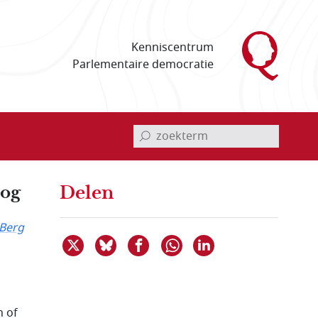
Kenniscentrum
Parlementaire democratie
invoerveld zoekterm
oog
Delen
 Berg
Deel dit item op X
Deel dit item op Bluesky
Deel dit item op Facebook
Deel dit item op 
Delen via WhatsApp
n of