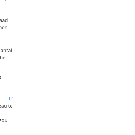
raad
bben
aantal
tie
e
eau te
 zou