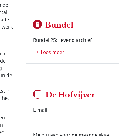
n de
ntal
hade
Bundel
t werk
Bundel 25: Levend archief
Lees meer
 in
ude
g
 in de
st in
De Hofvijver
 het
E-mail
jen
en
en
E-mailadres van de abonnee.
Meld u aan voor de maandelijkse