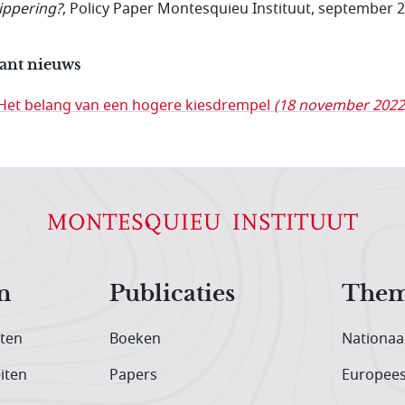
ippering?
, Policy Paper Montesquieu Instituut, september 
ant nieuws
Het belang van een hogere kiesdrempel
(18 november 2022
n
Publicaties
Them
iten
Boeken
Nationaa
iten
Papers
Europee