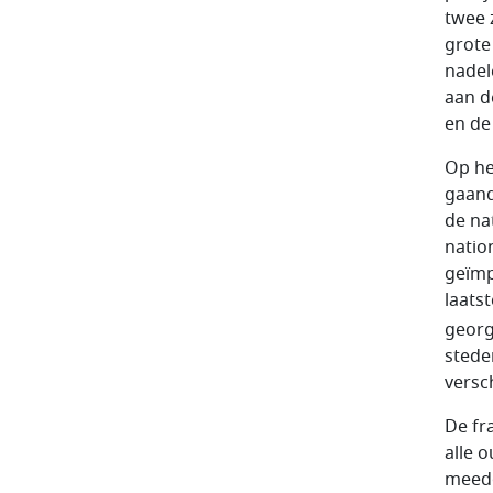
twee 
grote
nadel
aan d
en de
Op he
gaand
de na
nation
geïmp
laats
georg
stede
versc
De fr
alle o
meedo