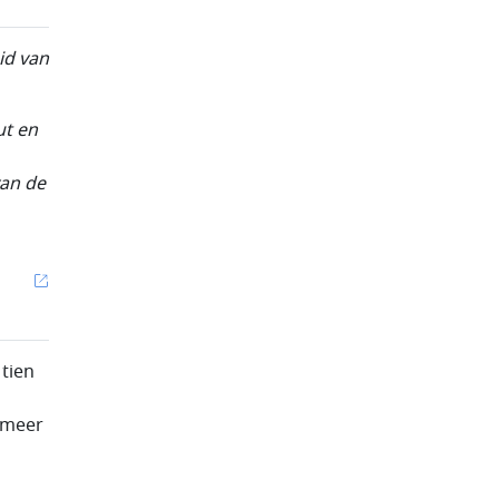
id van
ut en
van de
 tien
 meer