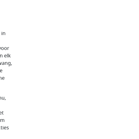
 in
voor
n elk
dwang,
ke
che
nu,
et
Om
ties