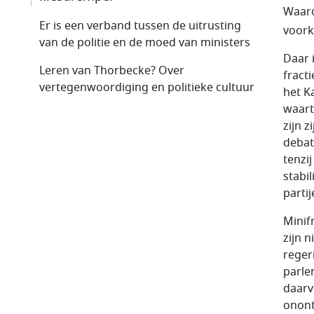
Waaro
Er is een verband tussen de uitrusting
voork
van de politie en de moed van ministers
Daar 
Leren van Thorbecke? Over
fracti
vertegenwoordiging en politieke cultuur
het K
waart
zijn 
debat
tenzi
stabi
parti
Minif
zijn 
reger
parle
daarv
onont