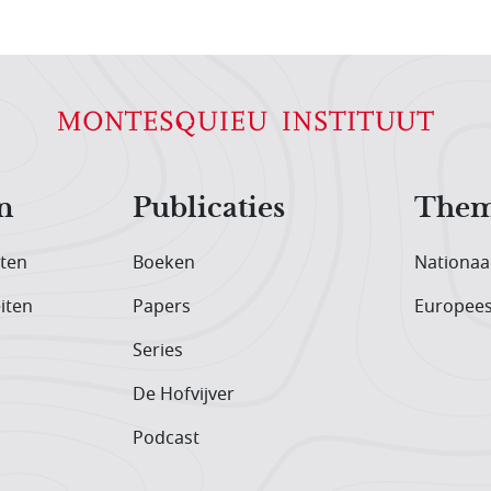
n
Publicaties
Them
iten
Boeken
Nationaa
iten
Papers
Europee
Series
De Hofvijver
Podcast