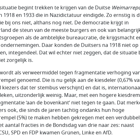
situatie begint trekken te krijgen van de Duitse
Weimarrepu
n 1918 en 1933 die in Nazidictatuur eindigde. Zo ernstig is 
ie bij ons niet, althans nog niet. De democratie krijgt in
land de steun van de meeste burgers en ook van belangrij
sgroepen als de ambtelijke bureaucratie, de krijgsmacht e
 ondernemingen. Daar konden de Duitsers na 1918 niet op
n, integendeel. Dat wil echter niet zeggen, dat de situatie b
et zorgelijk is.
wordt als verweermiddel tegen fragmentatie verhoging va
rempel genoemd. Die is nu gelijk aan de kiesdeler (0,67% va
 kiezers dat ter stembus verschijnt) en dat is, internationaa
leken, uitzonderlijk weinig. Maar, met een hogere kiesdrem
agmentatie ‘aan de bovenkant’ niet tegen te gaan. Dat merk
ers ook, die sinds de jaren tachtig ondanks hun hoge
rempel (5%) te maken hebben gekregen met een verdubbel
et aantal fracties in de Bondsdag van drie naar zes: naast
SU, SPD en FDP kwamen Grünen, Linke en AfD.