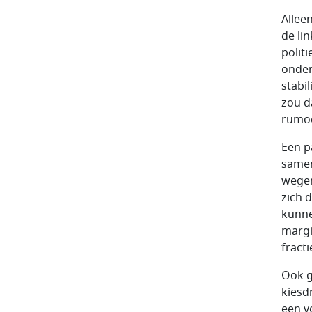
Allee
de li
polit
onder
stabil
zou d
rumoe
Een p
samen
wegen
zich 
kunne
margi
fract
Ook g
kiesd
een v