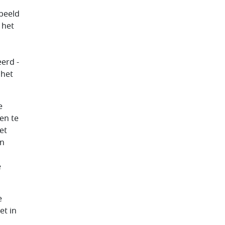
rbeeld
 het
eerd -
 het
e
en te
et
en
e
e
et in