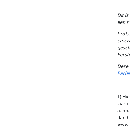
Dit i
een h
Prof.d
emeri
gesch
Eerst
Deze 
Parl
.
1) Hi
jaar 
aanna
dan h
www.p