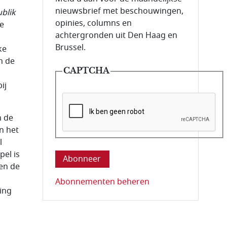
nieuwsbrief met beschouwingen,
blik
opinies, columns en
de
achtergronden uit Den Haag en
Brussel.
ke
n de
CAPTCHA
ij
n de
n het
Deze vraag is om te controleren dat u ee
l
pel is
en de
Abonnementen beheren
ing