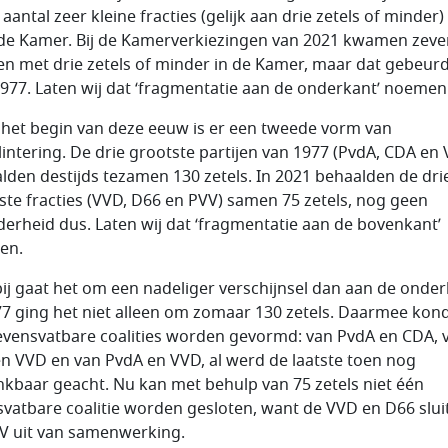
aantal zeer kleine fracties (gelijk aan drie zetels of minder)
e Kamer. Bij de Kamerverkiezingen van 2021 kwamen zeve
jen met drie zetels of minder in de Kamer, maar dat gebeur
 1977. Laten wij dat ‘fragmentatie aan de onderkant’ noemen
 het begin van deze eeuw is er een tweede vorm van
lintering. De drie grootste partijen van 1977 (PvdA, CDA en
lden destijds tezamen 130 zetels. In 2021 behaalden de dri
ste fracties (VVD, D66 en PVV) samen 75 zetels, nog geen
erheid dus. Laten wij dat ‘fragmentatie aan de bovenkant’
en.
ij gaat het om een nadeliger verschijnsel dan aan de onder
77 ging het niet alleen om zomaar 130 zetels. Daarmee kon
levensvatbare coalities worden gevormd: van PvdA en CDA, 
n VVD en van PvdA en VVD, al werd de laatste toen nog
kbaar geacht. Nu kan met behulp van 75 zetels niet één
svatbare coalitie worden gesloten, want de VVD en D66 slui
V uit van samenwerking.