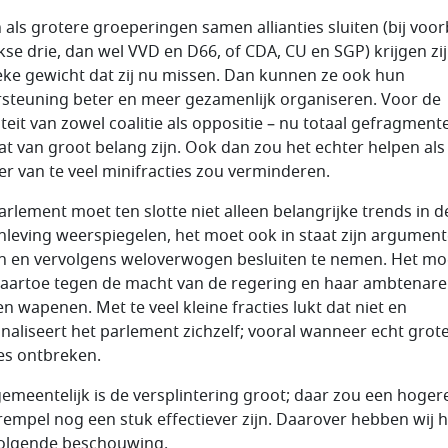
n als grotere groeperingen samen allianties sluiten (bij voo
nkse drie, dan wel VVD en D66, of CDA, CU en SGP) krijgen zij
ieke gewicht dat zij nu missen. Dan kunnen ze ook hun
steuning beter en meer gezamenlijk organiseren. Voor de
iteit van zowel coalitie als oppositie – nu totaal gefragment
at van groot belang zijn. Ook dan zou het echter helpen als
r van te veel minifracties zou verminderen.
arlement moet ten slotte niet alleen belangrijke trends in d
leving weerspiegelen, het moet ook in staat zijn argument
 en vervolgens weloverwogen besluiten te nemen. Het mo
daartoe tegen de macht van de regering en haar ambtenar
n wapenen. Met te veel kleine fracties lukt dat niet en
naliseert het parlement zichzelf; vooral wanneer echt grot
ies ontbreken.
emeentelijk is de versplintering groot; daar zou een hoger
rempel nog een stuk effectiever zijn. Daarover hebben wij h
olgende beschouwing.