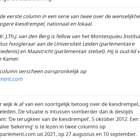
s de eerste column in een serie van twee over de wenselijkhe
ogere kiesdrempel, nationaal en lokaal.
r. J.Th.J. van den Berg
is fellow van het
Montesquieu Institu
tus hoogleraar aan de Universiteit
Leiden (parlementaire
iedenis) en
Maastricht (parlementair stelsel). Hij is oud-lid 
e Kamer.
column verscheen oorspronkelijk op
ement.com
er wijk ik af van een soortgelijk betoog over de kiesdrempel,
geleden. De situatie is intussen somberder dan ik destijds
m: ‘De terugkeer van de kiesdrempel’, 5 oktober 2012. Een
alve ‘bekering’ is te lezen in twee columns op
arlement.com uit 2021, op 27 augustus en 10 september.