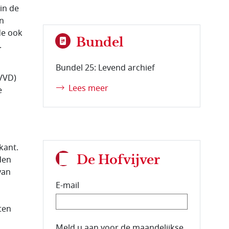
 in de
n
de ook
Bundel
.
Bundel 25: Levend archief
 VVD)
Lees meer
e
kant.
De Hofvijver
den
van
E-mail
ten
E-mailadres van de abonnee.
Meld u aan voor de maandelijkse