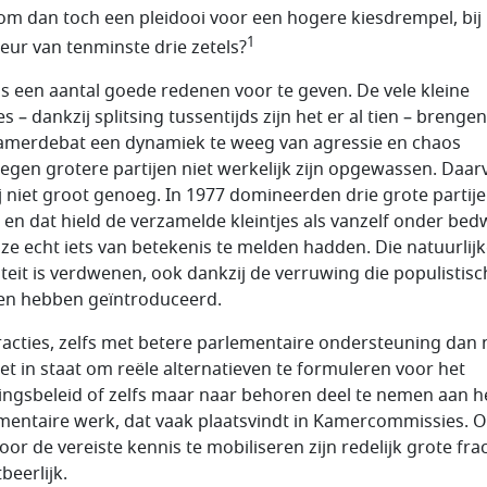
m dan toch een pleidooi voor een hogere kiesdrempel, bij
1
eur van tenminste drie zetels?
is een aantal goede redenen voor te geven. De vele kleine
es – dankzij splitsing tussentijds zijn het er al tien – brengen
amerdebat een dynamiek te weeg van agressie en chaos
egen grotere partijen niet werkelijk zijn opgewassen. Daar
zij niet groot genoeg. In 1977 domineerden drie grote partije
 en dat hield de verzamelde kleintjes als vanzelf onder be
j ze echt iets van betekenis te melden hadden. Die natuurlij
liteit is verdwenen, ook dankzij de verruwing die populistis
jen hebben geïntroduceerd.
racties, zelfs met betere parlementaire ondersteuning dan 
niet in staat om reële alternatieven te formuleren voor het
ingsbeleid of zelfs maar naar behoren deel te nemen aan h
mentaire werk, dat vaak plaatsvindt in Kamercommissies. 
oor de vereiste kennis te mobiliseren zijn redelijk grote frac
beerlijk.