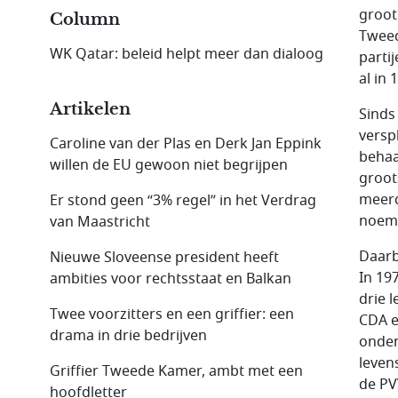
groot 
Column
Tweed
WK Qatar: beleid helpt meer dan dialoog
parti
al in
Artikelen
Sinds
versp
Caroline van der Plas en Derk Jan Eppink
behaa
willen de EU gewoon niet begrijpen
groot
meerd
Er stond geen “3% regel” in het Verdrag
noem
van Maastricht
Daarb
Nieuwe Sloveense president heeft
In 19
ambities voor rechtsstaat en Balkan
drie 
Twee voorzitters en een griffier: een
CDA e
drama in drie bedrijven
onden
leven
Griffier Tweede Kamer, ambt met een
de PV
hoofdletter