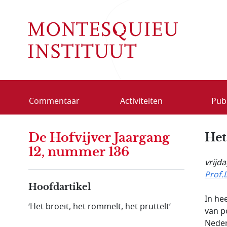
Overslaan en naar de inhoud gaan
Commentaar
Activiteiten
Publ
De Hofvijver Jaargang
Het
12, nummer 136
vrijd
Prof.
Hoofdartikel
In he
‘Het broeit, het rommelt, het pruttelt’
van p
Neder