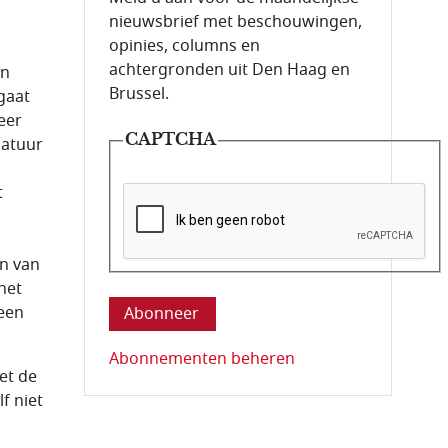
nieuwsbrief met beschouwingen,
opinies, columns en
achtergronden uit Den Haag en
en
Brussel.
 gaat
eer
CAPTCHA
natuur
t
en van
Deze vraag is om te controleren dat u ee
het
 een
Abonnementen beheren
et de
f niet