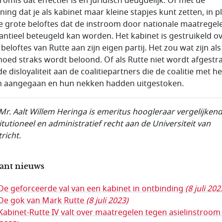
omis dat effectief is en juridisch deugdelijk. Of met de
ning dat je als kabinet maar kleine stapjes kunt zetten, in p
e grote beloftes dat de instroom door nationale maatregel
antieel beteugeld kan worden. Het kabinet is gestruikeld o
beloftes van Rutte aan zijn eigen partij. Het zou wat zijn als
oed straks wordt beloond. Of als Rutte niet wordt afgestra
de disloyaliteit aan de coalitiepartners die de coalitie met 
 aangegaan en hun nekken hadden uitgestoken.
 Mr. Aalt Willem Heringa is emeritus hoogleraar vergelijken
itutioneel en administratief recht aan de Universiteit van
richt.
ant nieuws
De geforceerde val van een kabinet in ontbinding
(8 juli 202
De gok van Mark Rutte
(8 juli 2023)
Kabinet-Rutte IV valt over maatregelen tegen asielinstroo