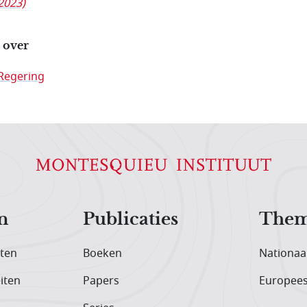
2023)
 over
Regering
n
Publicaties
Them
iten
Boeken
Nationaa
iten
Papers
Europee