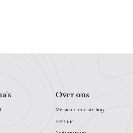
a's
Over ons
l
Missie en doelstelling
s
Bestuur