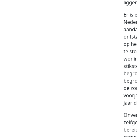
liggen
Er is
Neder
aanda
ontst
op he
te st
wonin
stiks
begro
begro
de zo
voorj
jaar 
Onver
zelfg
berei