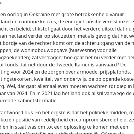
.
 een oorlog in Oekraïne met grote betrokkenheid vanuit
land en continue keuzes; de energietransitie vereist inzet 
cht en beleid; stikstof gaat door het verdere uitstel dat nu
aan het land verder op slot zetten, met als gevolg dat het w
t bordje van de rechter komt om de achteruitgang van de 
oppen; de woningbouwopgave (huisvesting voor alle
gzoekenden) zal vertragen; hoe gaat het nu verder met he
tof fonds dat net door de Tweede Kamer is aanvaard? De
ting voor 2024 en de zorgen over armoede, prijsplafonds,
tingstekorten, kwaliteit van onderwijs, de oplopende kost
rg. Wel, dat gaat allemaal even moeten wachten tot diep in 
aar van 2024. En in 2021 lag het land ook al stil vanwege de
durende kabinetsformatie.
antwoord dus. En het ergste is dat het politieke midden, m
ekozen positie van redelijkheid en compromisbereidheid, zel
d en in staat was om tot een oplossing te komen met een