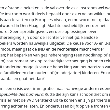
en afstandje bekeken is de val over de asielinstroom wel w
 De instroom wordt deels bepaald door externe ontwikkelin
els aan te vatten op Europees niveau, en nu wordt net geda
ntwoord in Den Haag ligt. Machteloosheid lijkt eerder het
ord. Geen spreidingswet, eerdere oplossingen over
shereniging zijn door de rechter vernietigd, kansloze
zoekers worden nauwelijks uitgezet. De keuze voor A- en B-
t mooi, maar gaat de IND en de rechterlijke macht verder
ten; het beperken van gezinshereniging (een noodknop of 
m) zou zomaar ook op rechterlijke vernietiging kunnen re
itzondering mogelijk van de beperking van het nareizen va
e familieleden dan ouders of (minderjarige) kinderen. En 
 aantallen gaat het dan?
m, een crisis over immigratie, maar vanwege andere reden
patibilité des humeurs
; Rutte die zijn kans schoon ziet om
risis er met de VVD versterkt uit te komen en zijn partners i
rring achter te laten. En ondertussen blijft op vele fronten 