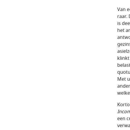
Van e
raar.
is de
het a
antwo
gezin
asiel
klink
belas
quotu
Met u
ander
welke
Korto
Incom
een c
verwa