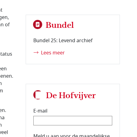
at
gen,
Bundel
an of
Bundel 25: Levend archief
Lees meer
status
een
kenen.
n
om
De Hofvijver
en.
E-mail
 na
n
veel
E-mailadres van de abonnee.
Meld u aan voor de maandelijkse