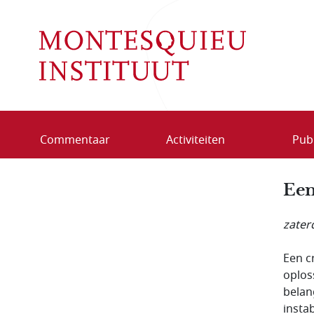
Overslaan en naar de inhoud gaan
Commentaar
Activiteiten
Publ
Een 
zaterd
Een c
oplos
belan
insta