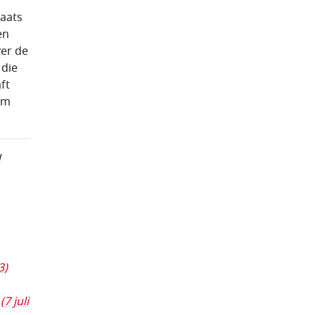
laats
en
ver de
 die
ft
hem
d
3)
m
(7 juli