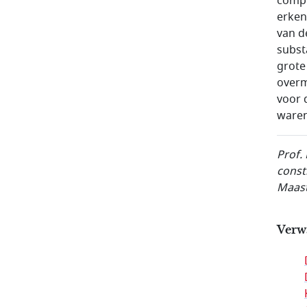
compr
erken
van d
subst
grote 
overm
voor 
waren
Prof.
const
Maast
Verw