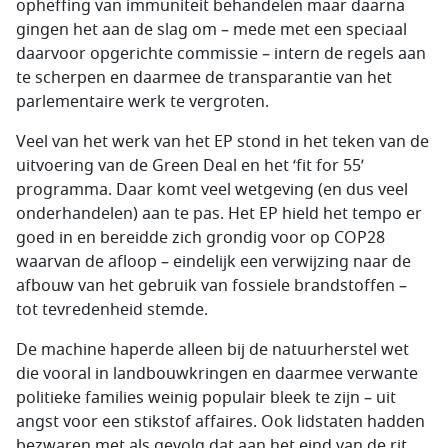
opheffing van immuniteit behandelen maar daarna
gingen het aan de slag om – mede met een speciaal
daarvoor opgerichte commissie – intern de regels aan
te scherpen en daarmee de transparantie van het
parlementaire werk te vergroten.
Veel van het werk van het EP stond in het teken van de
uitvoering van de Green Deal en het ‘fit for 55’
programma. Daar komt veel wetgeving (en dus veel
onderhandelen) aan te pas. Het EP hield het tempo er
goed in en bereidde zich grondig voor op COP28
waarvan de afloop – eindelijk een verwijzing naar de
afbouw van het gebruik van fossiele brandstoffen –
tot tevredenheid stemde.
De machine haperde alleen bij de natuurherstel wet
die vooral in landbouwkringen en daarmee verwante
politieke families weinig populair bleek te zijn – uit
angst voor een stikstof affaires. Ook lidstaten hadden
bezwaren met als gevolg dat aan het eind van de rit