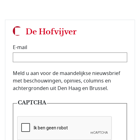
De Hofvijver
E-mail
E-mailadres van de abonnee.
Meld u aan voor de maandelijkse nieuwsbrief
met beschouwingen, opinies, columns en
achtergronden uit Den Haag en Brussel.
CAPTCHA