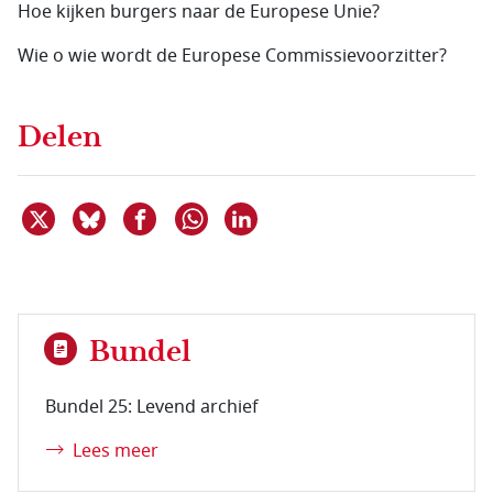
Hoe kijken burgers naar de Europese Unie?
Wie o wie wordt de Europese Commissievoorzitter?
Delen
Deel dit item op X
Deel dit item op Bluesky
Deel dit item op Facebook
Deel dit item op Linkedin
Delen via WhatsApp
Bundel
Bundel 25: Levend archief
Lees meer