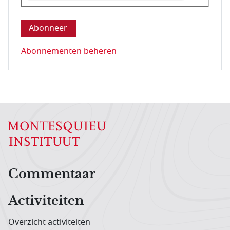
Deze vraag is om te controleren dat u een mens be
Abonnementen beheren
Hoofdnavigatiemenu
Commentaar
Activiteiten
Overzicht activiteiten