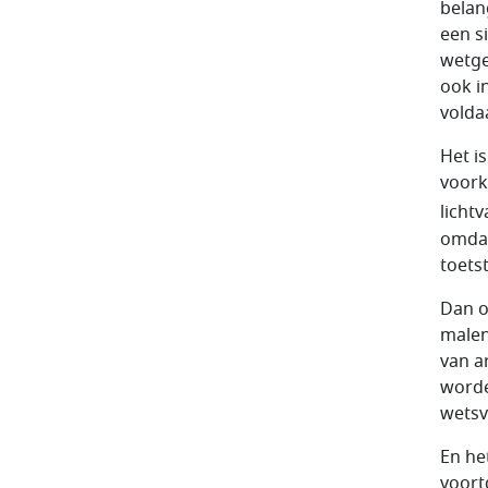
belang
een s
wetge
ook in
volda
Het i
voork
licht
omdat
toetst
Dan o
malen
van a
worde
wetsv
En he
voort