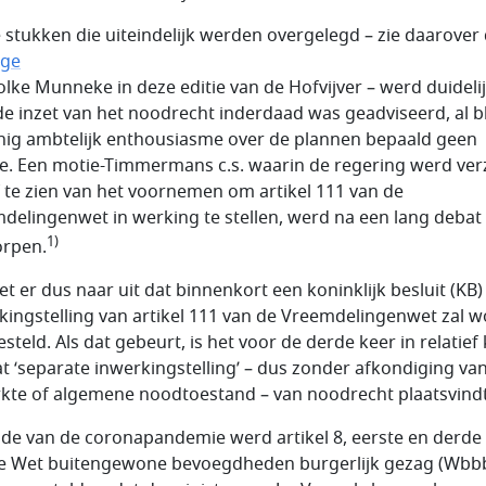
e stukken die uiteindelijk werden overgelegd – zie daarover
age
olke Munneke in deze editie van de Hofvijver – werd duideli
de inzet van het noodrecht inderdaad was geadviseerd, al b
nig ambtelijk enthousiasme over de plannen bepaald geen
e. Een motie-Timmermans c.s. waarin de regering werd ver
 te zien van het voornemen om artikel 111 van de
delingenwet in werking te stellen, werd na een lang debat
1)
rpen.
et er dus naar uit dat binnenkort een koninklijk besluit (KB)
kingstelling van artikel 111 van de Vreemdelingenwet zal 
steld. Als dat gebeurt, is het voor de derde keer in relatief
dat ‘separate inwerkingstelling’ – dus zonder afkondiging va
kte of algemene noodtoestand – van noodrecht plaatsvindt
ijde van de coronapandemie werd artikel 8, eerste en derde 
e Wet buitengewone bevoegdheden burgerlijk gezag (Wbbb