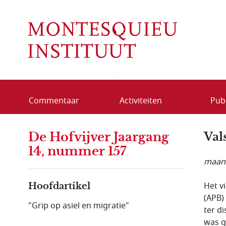
Overslaan en naar de inhoud gaan
Commentaar
Activiteiten
Publ
De Hofvijver Jaargang
Val
14, nummer 157
maand
Het v
Hoofdartikel
(APB)
"Grip op asiel en migratie"
ter d
was g