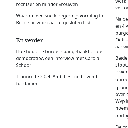
werki
rechtser en minder vrouwen
verto
Waarom een snelle regeringsvorming in
Na de
België bij voorbaat uitgesloten lijkt
en 4 
burge
Oekra
En verder
aanwi
Hoe houdt je burgers aangehaakt bij de
Beide
democratie?, een interview met Carola
stoot
Schoor
inwer
Troonrede 2024: Ambities op drijvend
onrec
fundament
grond
over 
Wvp l
noemd
oorlo
De co