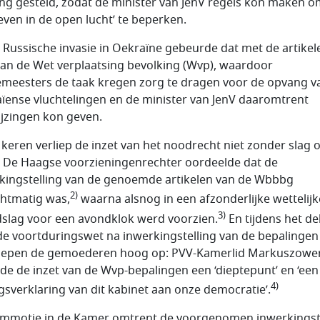
ng gesteld, zodat de minister van JenV regels kon maken o
even in de open lucht’ te beperken.
 Russische invasie in Oekraïne gebeurde dat met de artikel
van de Wet verplaatsing bevolking (Wvp), waardoor
meesters de taak kregen zorg te dragen voor de opvang v
ïense vluchtelingen en de minister van JenV daaromtrent
jzingen kon geven.
 keren verliep de inzet van het noodrecht niet zonder slag o
. De Haagse voorzieningenrechter oordeelde dat de
kingstelling van de genoemde artikelen van de Wbbbg
2)
htmatig was,
waarna alsnog in een afzonderlijke wettelijk
3)
slag voor een avondklok werd voorzien.
En tijdens het de
de voortduringswet na inwerkingstelling van de bepalingen 
iepen de gemoederen hoog op: PVV-Kamerlid Markuszowe
e de inzet van de Wvp-bepalingen een ‘dieptepunt’ en ‘een
4)
gsverklaring van dit kabinet aan onze democratie’.
mmotie in de Kamer omtrent de voorgenomen inwerkingst