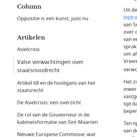
Column
Uit d
bijdr
Oppositie is een kunst, juist nu
van S
over 
Artikelen
van e
sprak
Asielcrisis
om af
Vreem
Valse verwachtingen over
verwo
staatsnoodrecht
Het zi
Artikel 68 en de hooligans van het
inwer
staatsrecht
vastge
De Asielcrisis: een overzicht
tijd 
beper
De rol van de Gouverneur in de
kabinetsformatie van Sint Maarten
Ten t
van d
Nieuwe Europese Commissie: wat