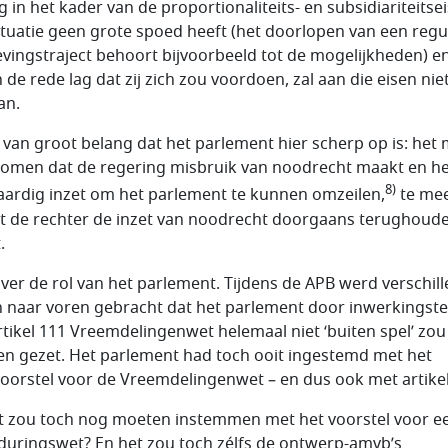
 in het kader van de proportionaliteits- en subsidiariteitseis
ituatie geen grote spoed heeft (het doorlopen van een regu
vingstraject behoort bijvoorbeeld tot de mogelijkheden) e
 de rede lag dat zij zich zou voordoen, zal aan die eisen niet
an.
s van groot belang dat het parlement hier scherp op is: het
omen dat de regering misbruik van noodrecht maakt en het
8)
vaardig inzet om het parlement te kunnen omzeilen,
te me
 de rechter de inzet van noodrecht doorgaans terughoud
.
ver de rol van het parlement. Tijdens de APB werd verschil
 naar voren gebracht dat het parlement door inwerkingste
rtikel 111 Vreemdelingenwet helemaal niet ‘buiten spel’ zou
n gezet. Het parlement had toch ooit ingestemd met het
oorstel voor de Vreemdelingenwet – en dus ook met artike
t zou toch nog moeten instemmen met het voorstel voor e
duringswet? En het zou toch zélfs de ontwerp-amvb’s