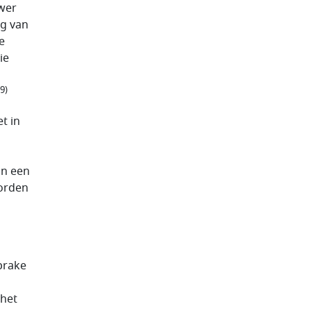
wer
ng van
e
ie
9)
t in
in een
worden
sprake
 het