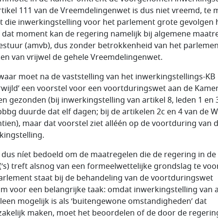
rtikel 111 van de Vreemdelingenwet is dus niet vreemd, te 
 die inwerkingstelling voor het parlement grote gevolgen h
 dat moment kan de regering namelijk bij algemene maatr
estuur (amvb), dus zonder betrokkenheid van het parlemen
ken van vrijwel de gehele Vreemdelingenwet.
waar moet na de vaststelling van het inwerkingstellings-KB
rwijld’ een voorstel voor een voortduringswet aan de Kame
n gezonden (bij inwerkingstelling van artikel 8, leden 1 en 
bbg duurde dat elf dagen; bij de artikelen 2c en 4 van de 
tien), maar dat voorstel ziet alléén op de voortduring van 
kingstelling.
s dus níet bedoeld om de maatregelen die de regering in de
‘s) treft alsnog van een formeelwettelijke grondslag te voo
arlement staat bij de behandeling van de voortduringswet
m voor een belangrijke taak: omdat inwerkingstelling van a
lleen mogelijk is als ‘buitengewone omstandigheden’ dat
akelijk maken, moet het beoordelen of de door de regerin