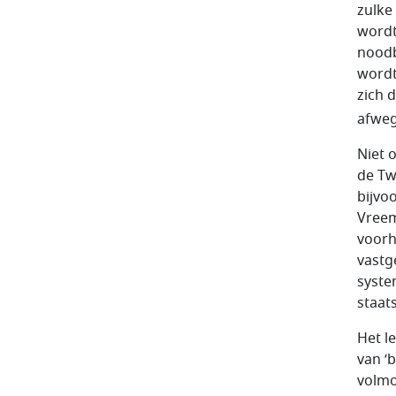
zulke
wordt
noodb
wordt
zich 
afweg
Niet 
de Tw
bijvo
Vreem
voorh
vastge
syste
staat
Het l
van ‘
volmo