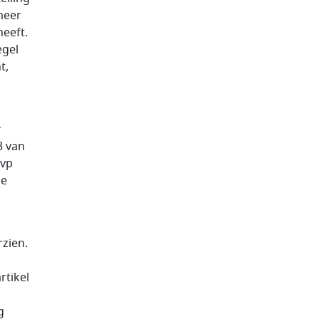
meer
eeft.
egel
t,
r
3 van
Wvp
de
rzien.
rtikel
g