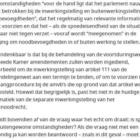
 omstandigheden “voor de hand ligt dat het parlement nau
 betrokken bij de inwerkingstelling en buitenwerkingstelli
evoegdheden”, dat het regelmatig van relevante informati
 voorzien en dat het – als de spoedeisendheid van de situat
daar niet tegen verzet – vooraf wordt “meegenomen” in de
ing om noodbevoegdheden in of buiten werking te stellen.
ondenkbaar is dat bij de behandeling van de voortduringswe
eede Kamer amendementen zullen worden ingediend,
orbeeld om de inwerkingstelling van artikel 111 van de
delingenwet aan een termijn te binden, of om te voorzien 
angprocedure bij de amvb’s die op grond van dat artikel 
steld. Hoewel dat begrijpelijk is, past het niet in de huidige
matiek van de separate inwerkingstelling van het
snoodrecht.
eidt bovendien af van de vraag waar het echt om draait: is 
buitengewone omstandigheden’? Als die vraag niet met een
ndig ja kan worden beantwoord – zoals in dit geval – moet