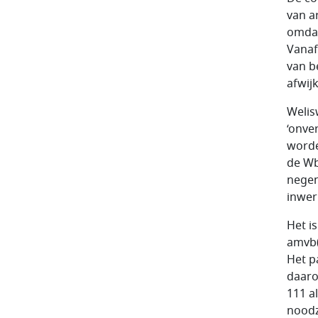
van a
omdat
Vanaf
van b
afwij
Welis
‘onve
worde
de Wb
negen
inwer
Het i
amvb(
Het p
daaro
111 a
noodz