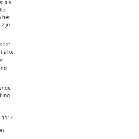
: als
lier
n het
 zijn
 moet
 al te
er
end
lende
lling
l 111?
en