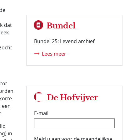
 de
Bundel
jk dat
leek
Bundel 25: Levend archief
zocht
Lees meer
 tot
worden
De Hofvijver
 korte
n een
E-mail
.
lid
g) in
E-mailadres van de abonnee.
Meld u aan voor de maandelijkse