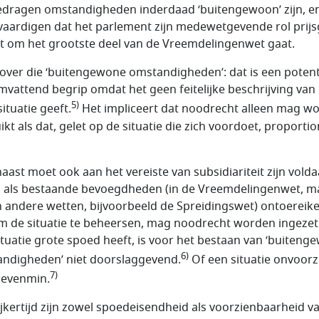
dragen omstandigheden inderdaad ‘buitengewoon’ zijn, e
vaardigen dat het parlement zijn medewetgevende rol prijs
et om het grootste deel van de Vreemdelingenwet gaat.
 over die ‘buitengewone omstandigheden’: dat is een potent
mvattend begrip omdat het geen feitelijke beschrijving van
5)
ituatie geeft.
Het impliceert dat noodrecht alleen mag w
ikt als dat, gelet op de situatie die zich voordoet, proportio
aast moet ook aan het vereiste van subsidiariteit zijn volda
n als bestaande bevoegdheden (in de Vreemdelingenwet, m
n andere wetten, bijvoorbeeld de Spreidingswet) ontoereik
om de situatie te beheersen, mag noodrecht worden ingezet
ituatie grote spoed heeft, is voor het bestaan van ‘buiteng
6)
ndigheden’ niet doorslaggevend.
Of een situatie onvoorzi
7)
t evenmin.
ijkertijd zijn zowel spoedeisendheid als voorzienbaarheid v