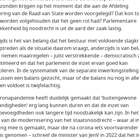
zonden krijgen op het moment dat die aan de Afdeling
ering van de Raad van State worden voorgelegd? Dat kon t
 worden volgehouden dat het geen rol had? Parlementaire
kkenheid bij noodrecht is uit de aard der zaak lastig.
ijds is het van belang dat het bestuur met voldoende slagk
ptreden als de situatie daarom vraagt, anderzijds is van be
e nemen maatregelen – juíst verstrekkende – democratisch z
itimeerd en dat het parlement de inzet ervan goed kan
oleren. In de systematiek van de separate inwerkingstelling 
ussen een balans gezocht, maar of die balans nu nog in alle
en voldoet is twijfelachtig.
ronapandemie heeft duidelijk gemaakt dat ‘buitengewone
ndigheden’ erg lang kunnen duren en dat de inzet van
evoegdheden ook langere tijd noodzakelijk kan zijn. In het
 van de modernisering van het staatsnoodrecht – waar al i
ng mee is gemaakt, maar die na corona iets voortvarender
is genomen – schreef de minister van JenV in 2022 dat het i