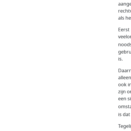
aange
recht
als h
Eerst
veelo
noods
gebru
is.
Daarn
allee
ook i
zijn 
een s
omsta
is da
Tegel