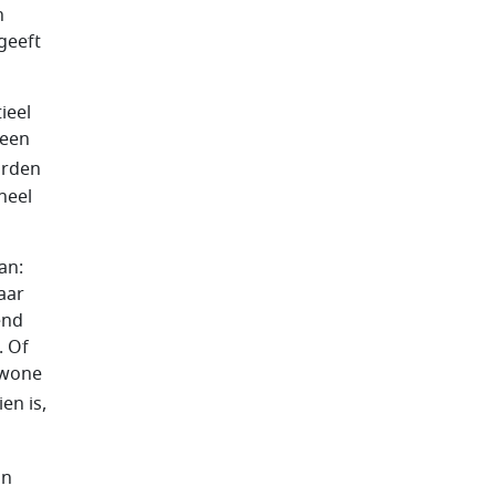
n
geeft
ieel
 een
orden
neel
an:
aar
end
. Of
ewone
en is,
an