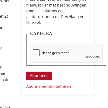
m ‘het
nieuwsbrief met beschouwingen,
opinies, columns en
en 2c
achtergronden uit Den Haag en
Brussel.
an
CAPTCHA
f
Deze vraag is om te controleren dat u ee
e
bat
in de
r
Abonnementen beheren
elling