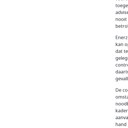
toege
advis
nooit
betro
Enerz
kan o
dat t
geleg
contr
daart
gevall
De co
omsta
noodb
kader
aanva
hand 