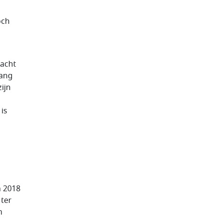
och
racht
lang
ijn
is
n 2018
 ter
n